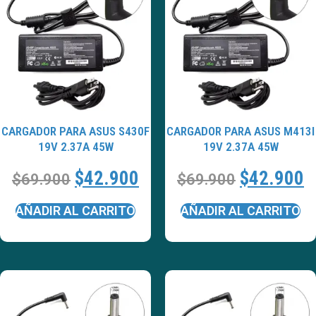
CARGADOR PARA ASUS S430F
CARGADOR PARA ASUS M413I
19V 2.37A 45W
19V 2.37A 45W
$
42.900
$
42.900
$
69.900
$
69.900
AÑADIR AL CARRITO
AÑADIR AL CARRITO