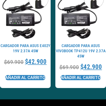
CARGADOR PARA ASUS E402Y
CARGADOR PARA ASUS
19V 2.37A 45W
VIVOBOOK TP412U 19V 2.37A
45W
$
42.900
$
69.900
$
42.900
$
69.900
AÑADIR AL CARRITO
AÑADIR AL CARRITO