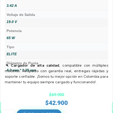
3.42 A
Voltaje de Salida
19.0 V
Potencia
65 W
Tipo
ELITE
Diámetro de Punta
Cargador de alta calidad
, compatible con múltiples
4.0 mm * 1.35 mm
modelos. Respaldo con garantía real, entregas rápidas y
soporte confiable. ¡Somos tu mejor opción en Colombia para
mantener tu equipo siempre cargado y funcionando!.
$
69.900
$
42.900