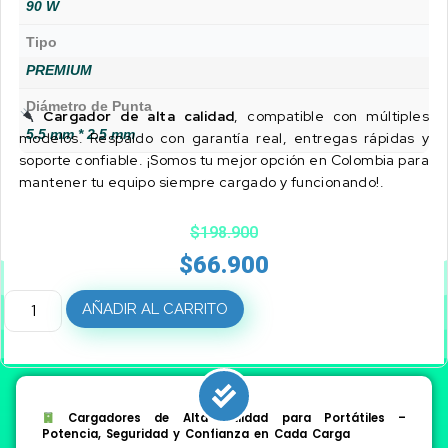
90 W
Tipo
PREMIUM
Diámetro de Punta
Cargador de alta calidad
, compatible con múltiples
5.5 mm * 2.5 mm
modelos. Respaldo con garantía real, entregas rápidas y
soporte confiable. ¡Somos tu mejor opción en Colombia para
mantener tu equipo siempre cargado y funcionando!.
$
198.900
$
66.900
AÑADIR AL CARRITO
Cargadores de Alta Calidad para Portátiles –
Potencia, Seguridad y Confianza en Cada Carga