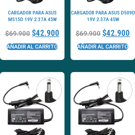
CARGADOR PARA ASUS
CARGADOR PARA ASUS D509D
M515D 19V 2.37A 45W
19V 2.37A 45W
$
42.900
$
42.900
$
69.900
$
69.900
AÑADIR AL CARRITO
AÑADIR AL CARRITO