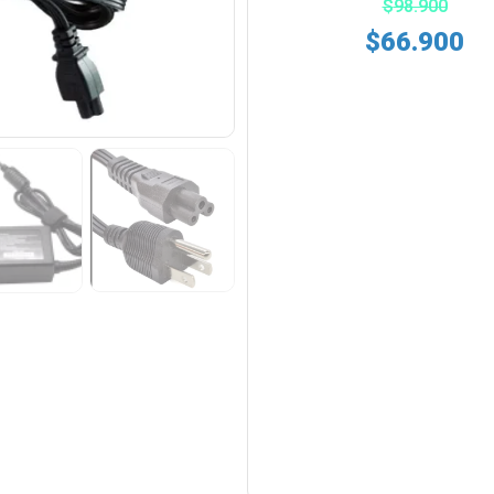
$
98.900
$
66.900