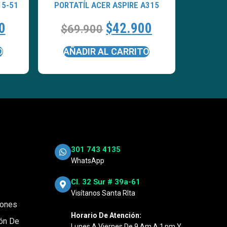
15-51
PORTATÍL ACER ASPIRE A315
0
$
42.900
$
69.900
O
AÑADIR AL CARRITO
301 743 4135
WhatsApp
Cl. 32 Sur # 39a-61
Visítanos Santa RIta
iones
Horario De Atención:
ión De
Lunes A Viernes De 9 Am A 1 Pm Y