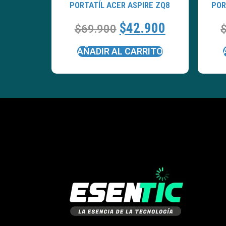
PORTATÍL ACER ASPIRE ZQ8
POR
$
42.900
$
69.900
AÑADIR AL CARRITO