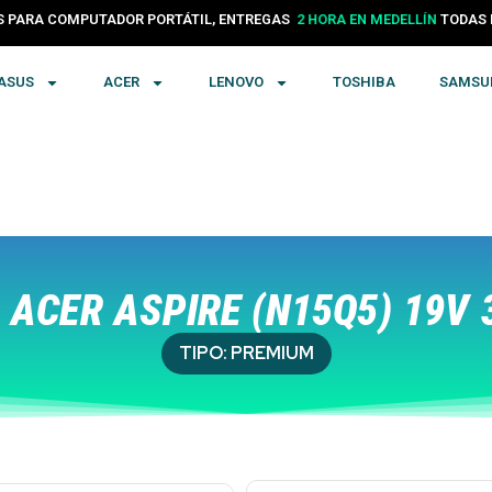
PARA COMPUTADOR PORTÁTIL, ENTREGAS
24 HORAS EN COLOMBIA
TODA
ASUS
ACER
LENOVO
TOSHIBA
SAMSU
ACER ASPIRE (N15Q5) 19V 
TIPO:
PREMIUM