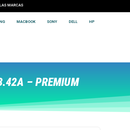
S LAS MARCAS
NG
MACBOOK
SONY
DELL
HP
3.42A – PREMIUM