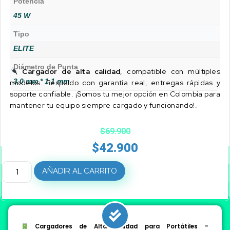
Potencia
45 W
Tipo
ELITE
Diámetro de Punta
Cargador de alta calidad
, compatible con múltiples
3.0 mm * 1.1 mm
modelos. Respaldo con garantía real, entregas rápidas y
soporte confiable. ¡Somos tu mejor opción en Colombia para
mantener tu equipo siempre cargado y funcionando!.
$
69.900
$
42.900
AÑADIR AL CARRITO
Cargadores de Alta Calidad para Portátiles –