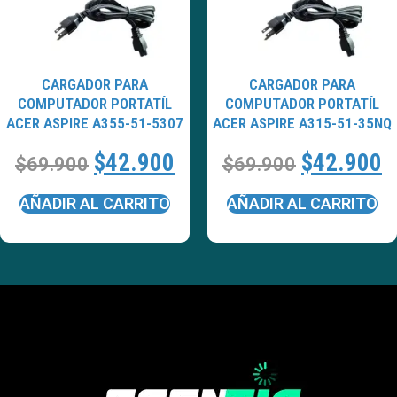
CARGADOR PARA
CARGADOR PARA
COMPUTADOR PORTATÍL
COMPUTADOR PORTATÍL
ACER ASPIRE A355-51-5307
ACER ASPIRE A315-51-35NQ
$
42.900
$
42.900
$
69.900
$
69.900
AÑADIR AL CARRITO
AÑADIR AL CARRITO