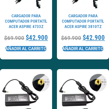
CARGADOR PARA
CARGADOR PARA
COMPUTADOR PORTATÍL
COMPUTADOR PORTATÍL
ACER ASPIRE 4733Z
ACER ASPIRE 3810TZ
$
42.900
$
42.900
$
69.900
$
69.900
AÑADIR AL CARRITO
AÑADIR AL CARRITO