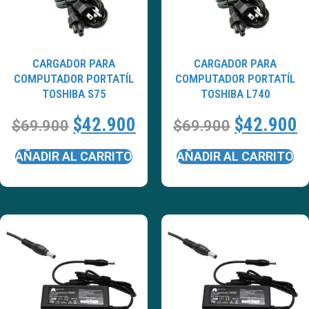
CARGADOR PARA
CARGADOR PARA
COMPUTADOR PORTATÍL
COMPUTADOR PORTATÍL
TOSHIBA S75
TOSHIBA L740
$
42.900
$
42.900
$
69.900
$
69.900
AÑADIR AL CARRITO
AÑADIR AL CARRITO