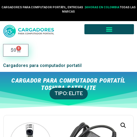
CARGADORES PARA COMPUTADOR PORTÁTIL, ENTREGAS
24 HORAS EN COLOMBIA
TODAS LAS
MARCAS
0
$
0
Cargadores para computador portatil
CARGADOR PARA COMPUTADOR PORTATÍL
TOSHIBA SATELLITE
TIPO:
ELITE