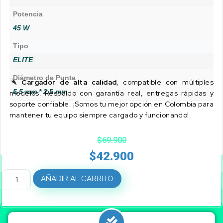
Potencia
45 W
Tipo
ELITE
Diámetro de Punta
Cargador de alta calidad
, compatible con múltiples
5.5 mm * 2.5 mm
modelos. Respaldo con garantía real, entregas rápidas y
soporte confiable. ¡Somos tu mejor opción en Colombia para
mantener tu equipo siempre cargado y funcionando!.
$
69.900
$
42.900
AÑADIR AL CARRITO