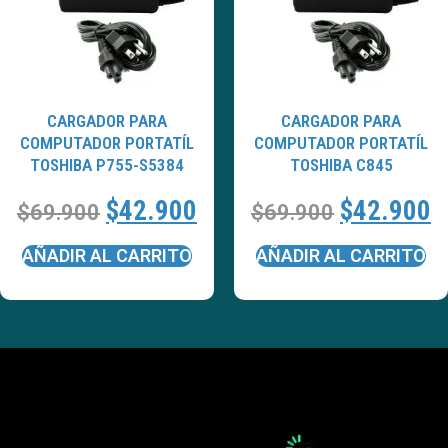
CARGADOR PARA
CARGADOR PARA
COMPUTADOR PORTATÍL
COMPUTADOR PORTATÍL
TOSHIBA P755-S5384
TOSHIBA C845
$
42.900
$
42.900
$
69.900
$
69.900
AÑADIR AL CARRITO
AÑADIR AL CARRITO