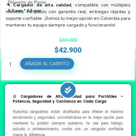
Diámetro de Punta
Cargador de alta calidad
, compatible con múltiples
5.5 mm * 2.5 mm
modelos. Respaldo con garantía real, entregas rápidas y
soporte confiable. ¡Somos tu mejor opción en Colombia para
mantener tu equipo siempre cargado y funcionando!.
$
69.900
$
42.900
AÑADIR AL CARRITO
Cargadores de Alta Calidad para Portátiles –
Potencia, Seguridad y Confianza en Cada Carga
Nuestros cargadores están diseñados para ofrecer el máximo
rendimiento y seguridad, convirtiéndose en la mejor opción para
mantener tu portátil siempre operativo. Ya sea para trabajo,
estudio o entretenimiento, contar con un cargador confiable
marca la diferencia.