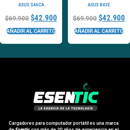
ASUS S46CA
ASUS K43E
$
42.900
$
42.900
$
69.900
$
69.900
AÑADIR AL CARRITO
AÑADIR AL CARRITO
Cargadores para computador portátil es una marca
de
Esentic
con más de 20 años de experiencia en el