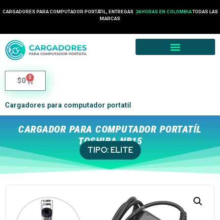
CARGADORES PARA COMPUTADOR PORTÁTIL, ENTREGAS
24 HORAS EN COLOMBIA
TODAS LAS
MARCAS
0
$
0
Cargadores para computador portatil
CARGADOR PARA COMPUTADOR PORTATÍL
TOSHIBA NB15
TIPO:
ELITE