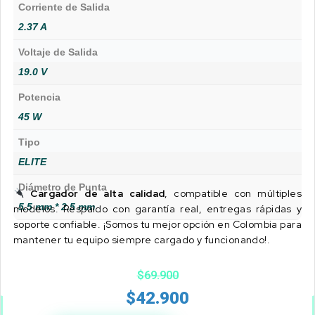
Corriente de Salida
2.37 A
Voltaje de Salida
19.0 V
Potencia
45 W
Tipo
ELITE
Diámetro de Punta
Cargador de alta calidad
, compatible con múltiples
5.5 mm * 2.5 mm
modelos. Respaldo con garantía real, entregas rápidas y
soporte confiable. ¡Somos tu mejor opción en Colombia para
mantener tu equipo siempre cargado y funcionando!.
$
69.900
$
42.900