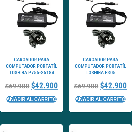
CARGADOR PARA
CARGADOR PARA
COMPUTADOR PORTATÍL
COMPUTADOR PORTATÍL
TOSHIBA P755-S5184
TOSHIBA E305
$
42.900
$
42.900
$
69.900
$
69.900
AÑADIR AL CARRITO
AÑADIR AL CARRITO