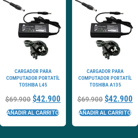
CARGADOR PARA
CARGADOR PARA
COMPUTADOR PORTATÍL
COMPUTADOR PORTATÍL
TOSHIBA L45
TOSHIBA A135
$
42.900
$
42.900
$
69.900
$
69.900
AÑADIR AL CARRITO
AÑADIR AL CARRITO