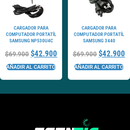
CARGADOR PARA
CARGADOR PARA
COMPUTADOR PORTATÍL
COMPUTADOR PORTATÍL
SAMSUNG NP530U4C
SAMSUNG 3440
$
42.900
$
42.900
$
69.900
$
69.900
AÑADIR AL CARRITO
AÑADIR AL CARRITO