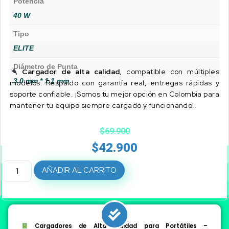
Potencia
40 W
Tipo
ELITE
Diámetro de Punta
Cargador de alta calidad
, compatible con múltiples
3.0 mm * 1.1 mm
modelos. Respaldo con garantía real, entregas rápidas y
soporte confiable. ¡Somos tu mejor opción en Colombia para
mantener tu equipo siempre cargado y funcionando!.
$
69.900
$
42.900
AÑADIR AL CARRITO
Cargadores de Alta Calidad para Portátiles –