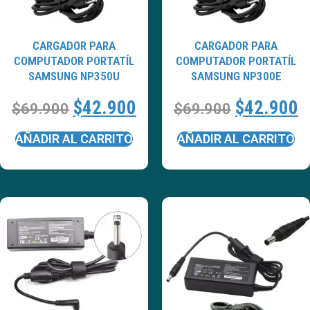
CARGADOR PARA
CARGADOR PARA
COMPUTADOR PORTATÍL
COMPUTADOR PORTATÍL
SAMSUNG NP350U
SAMSUNG NP300E
$
42.900
$
42.900
$
69.900
$
69.900
AÑADIR AL CARRITO
AÑADIR AL CARRITO