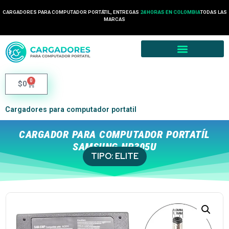
CARGADORES PARA COMPUTADOR PORTÁTIL, ENTREGAS
24 HORAS EN COLOMBIA
TODAS LAS
MARCAS
0
$
0
Cargadores para computador portatil
CARGADOR PARA COMPUTADOR PORTATÍL
SAMSUNG NP305U
TIPO:
ELITE