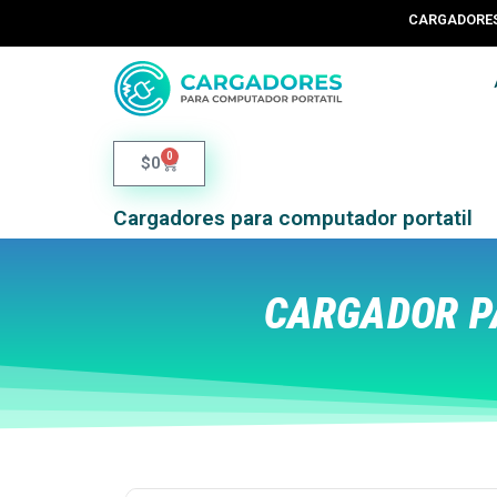
CARGADORES 
0
$
0
Cargadores para computador portatil
CARGADOR P