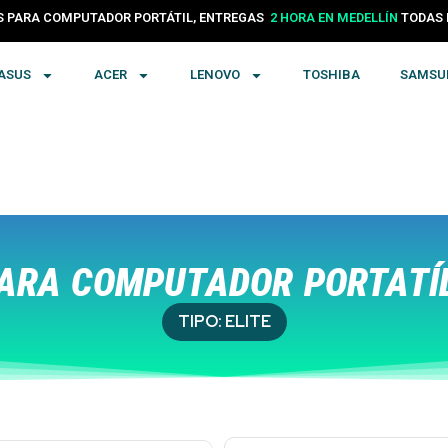
24 HORAS EN COLOMBIA
PARA COMPUTADOR PORTÁTIL, ENTREGAS
TODA
2 HORA EN MEDELLÍN
ASUS
ACER
LENOVO
TOSHIBA
SAMSU
ARA COMPUTADOR PORTATÍ
TIPO:
ELITE