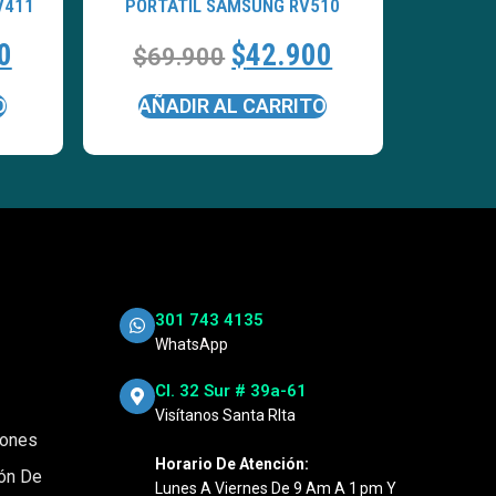
V411
PORTATÍL SAMSUNG RV510
0
$
42.900
$
69.900
O
AÑADIR AL CARRITO
301 743 4135
WhatsApp
Cl. 32 Sur # 39a-61
Visítanos Santa RIta
iones
Horario De Atención:
ión De
Lunes A Viernes De 9 Am A 1 Pm Y