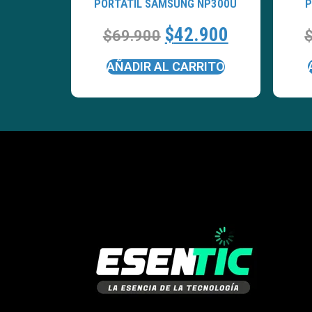
PORTATÍL SAMSUNG NP300U
P
$
42.900
$
69.900
AÑADIR AL CARRITO