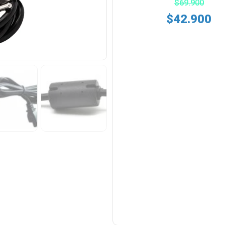
$
69.900
$
42.900