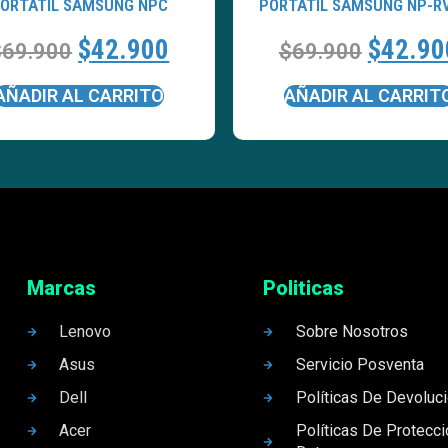
ORTATÍL SAMSUNG NPC
PORTATÍL SAMSUNG NP-R
$
42.900
$
42.90
$
69.900
$
69.900
AÑADIR AL CARRITO
AÑADIR AL CARRIT
Marcas
Politicas
Lenovo
Sobre Nosotros
Asus
Servicio Posventa
Dell
Políticas De Devoluc
Acer
Políticas De Protecc