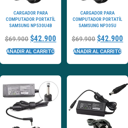
CARGADOR PARA
CARGADOR PARA
COMPUTADOR PORTATÍL
COMPUTADOR PORTATÍL
SAMSUNG NP530U4B
SAMSUNG NP305U
$
42.900
$
42.900
$
69.900
$
69.900
AÑADIR AL CARRITO
AÑADIR AL CARRITO