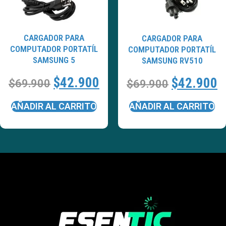
CARGADOR PARA
CARGADOR PARA
COMPUTADOR PORTATÍL
COMPUTADOR PORTATÍL
SAMSUNG 5
SAMSUNG RV510
$
42.900
$
42.900
$
69.900
$
69.900
AÑADIR AL CARRITO
AÑADIR AL CARRITO