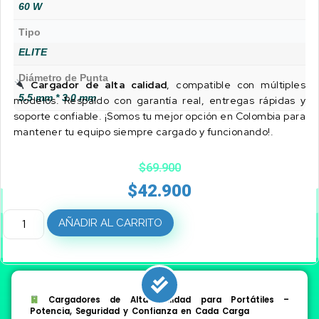
60 W
Tipo
ELITE
Diámetro de Punta
Cargador de alta calidad
, compatible con múltiples
5.5 mm * 3.0 mm
modelos. Respaldo con garantía real, entregas rápidas y
soporte confiable. ¡Somos tu mejor opción en Colombia para
mantener tu equipo siempre cargado y funcionando!.
$
69.900
$
42.900
AÑADIR AL CARRITO
Cargadores de Alta Calidad para Portátiles –
Potencia, Seguridad y Confianza en Cada Carga