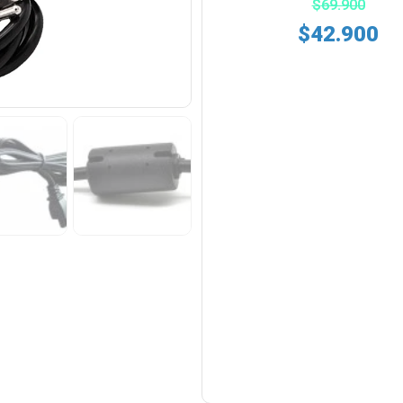
$
69.900
$
42.900