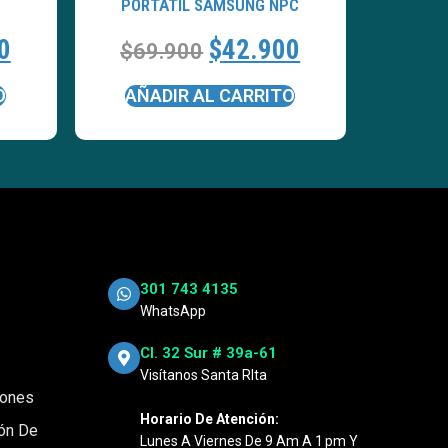
PORTATÍL SAMSUNG NPC
0
$
42.900
$
69.900
O
AÑADIR AL CARRITO
301 743 4135
WhatsApp
Cl. 32 Sur # 39a-61
Visítanos Santa RIta
iones
Horario De Atención:
ión De
Lunes A Viernes De 9 Am A 1 Pm Y