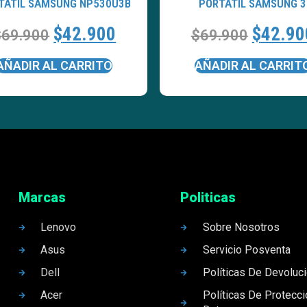
TATÍL SAMSUNG NP530U3B
PORTATÍL SAMSUNG 3
$
42.900
$
42.90
$
69.900
$
69.900
AÑADIR AL CARRITO
AÑADIR AL CARRIT
Marcas
Politicas
Lenovo
Sobre Nosotros
Asus
Servicio Posventa
Dell
Políticas De Devoluc
Acer
Políticas De Protecc