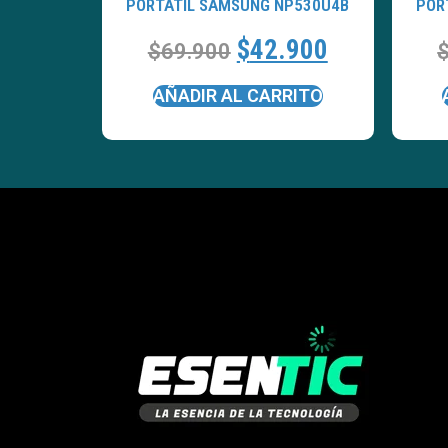
PORTATÍL SAMSUNG NP530U4B
POR
$
42.900
$
69.900
AÑADIR AL CARRITO