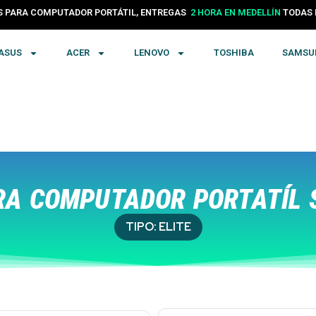
24 HORAS EN COLOMBIA
PARA COMPUTADOR PORTÁTIL, ENTREGAS
TODA
2 HORA EN MEDELLÍN
ASUS
ACER
LENOVO
TOSHIBA
SAMSU
RA COMPUTADOR PORTATÍL 
TIPO:
ELITE