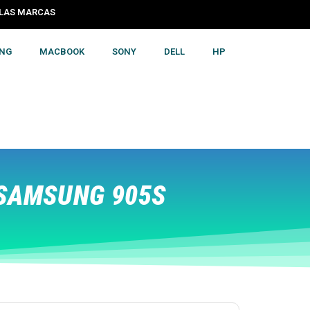
S LAS MARCAS
NG
MACBOOK
SONY
DELL
HP
SAMSUNG 905S