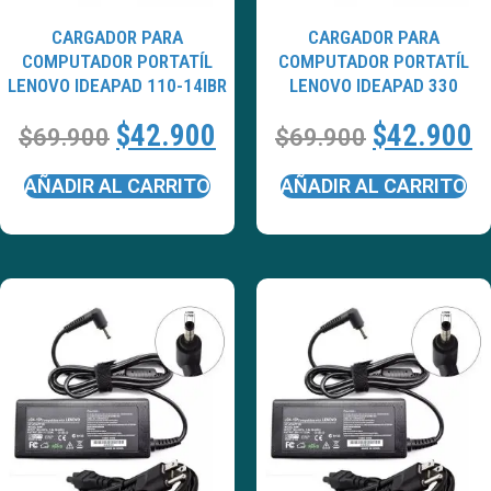
CARGADOR PARA
CARGADOR PARA
COMPUTADOR PORTATÍL
COMPUTADOR PORTATÍL
LENOVO IDEAPAD 110-14IBR
LENOVO IDEAPAD 330
$
42.900
$
42.900
$
69.900
$
69.900
AÑADIR AL CARRITO
AÑADIR AL CARRITO