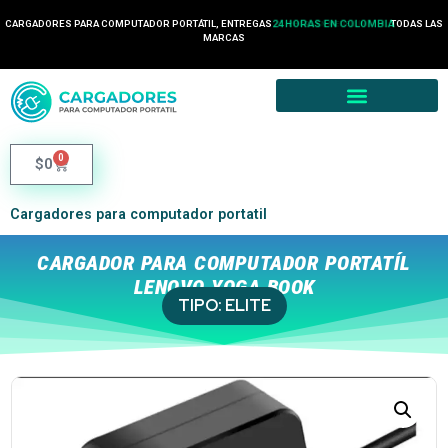
CARGADORES PARA COMPUTADOR PORTÁTIL, ENTREGAS
24 HORAS EN COLOMBIA
TODAS LAS
MARCAS
0
$
0
Cargadores para computador portatil
CARGADOR PARA COMPUTADOR PORTATÍL
LENOVO YOGA BOOK
TIPO:
ELITE