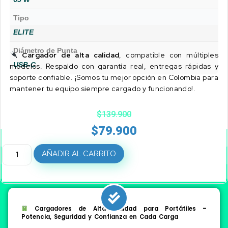
Tipo
ELITE
Diámetro de Punta
Cargador de alta calidad
, compatible con múltiples
USB-C
modelos. Respaldo con garantía real, entregas rápidas y
soporte confiable. ¡Somos tu mejor opción en Colombia para
mantener tu equipo siempre cargado y funcionando!.
$
139.900
$
79.900
AÑADIR AL CARRITO
Cargadores de Alta Calidad para Portátiles –
Potencia, Seguridad y Confianza en Cada Carga