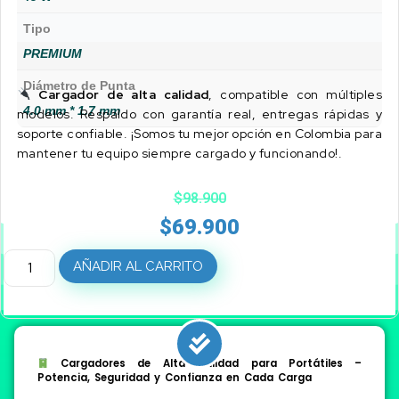
Tipo
PREMIUM
Diámetro de Punta
Cargador de alta calidad
, compatible con múltiples
4.0 mm * 1.7 mm
modelos. Respaldo con garantía real, entregas rápidas y
soporte confiable. ¡Somos tu mejor opción en Colombia para
mantener tu equipo siempre cargado y funcionando!.
$
98.900
$
69.900
AÑADIR AL CARRITO
Cargadores de Alta Calidad para Portátiles –
Potencia, Seguridad y Confianza en Cada Carga