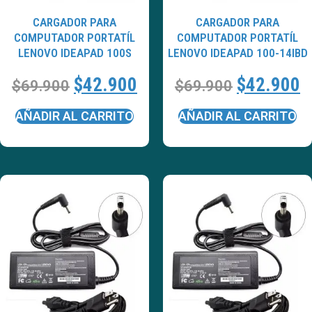
CARGADOR PARA
CARGADOR PARA
COMPUTADOR PORTATÍL
COMPUTADOR PORTATÍL
LENOVO IDEAPAD 100S
LENOVO IDEAPAD 100-14IBD
$
42.900
$
42.900
$
69.900
$
69.900
AÑADIR AL CARRITO
AÑADIR AL CARRITO