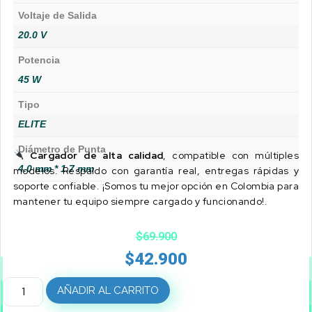
Voltaje de Salida
20.0 V
Potencia
45 W
Tipo
ELITE
Diámetro de Punta
Cargador de alta calidad
, compatible con múltiples
4.0 mm * 1.7 mm
modelos. Respaldo con garantía real, entregas rápidas y
soporte confiable. ¡Somos tu mejor opción en Colombia para
mantener tu equipo siempre cargado y funcionando!.
$
69.900
$
42.900
AÑADIR AL CARRITO