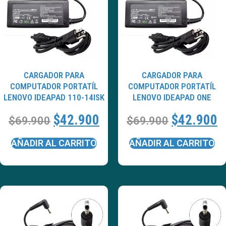
CARGADOR PARA
CARGADOR PARA
COMPUTADOR PORTATÍL
COMPUTADOR PORTATÍL
LENOVO IDEAPAD 110-14ISK
LENOVO IDEAPAD ONE
$
42.900
$
42.900
$
69.900
$
69.900
AÑADIR AL CARRITO
AÑADIR AL CARRITO