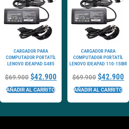
CARGADOR PARA
CARGADOR PARA
COMPUTADOR PORTATÍL
COMPUTADOR PORTATÍL
LENOVO IDEAPAD G485
LENOVO IDEAPAD 110-15IBR
$
42.900
$
42.900
$
69.900
$
69.900
AÑADIR AL CARRITO
AÑADIR AL CARRITO