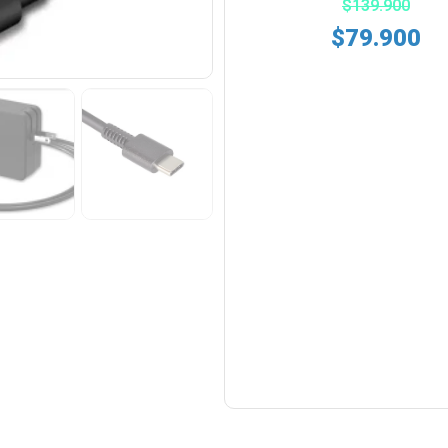
$
139.900
$
79.900