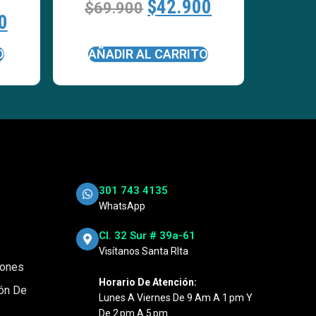
$
42.900
$
69.900
0
O
AÑADIR AL CARRITO
301 743 4135
WhatsApp
Cl. 32 Sur # 39a-61
Visítanos Santa RIta
iones
Horario De Atención:
ión De
Lunes A Viernes De 9 Am A 1 Pm Y
De 2 Pm A 5 Pm