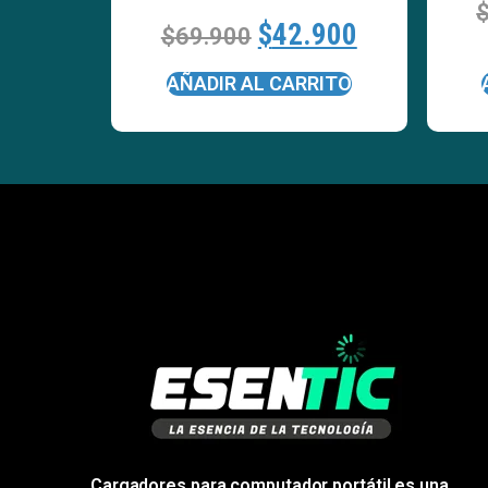
$
42.900
$
69.900
AÑADIR AL CARRITO
Cargadores para computador portátil es una