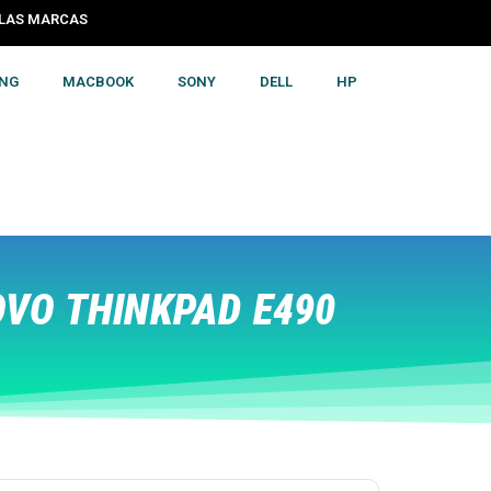
S LAS MARCAS
NG
MACBOOK
SONY
DELL
HP
VO THINKPAD E490