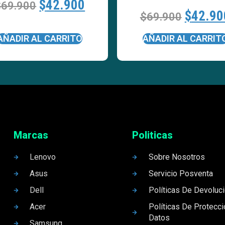
$
42.900
$
69.900
$
42.90
$
69.900
AÑADIR AL CARRITO
AÑADIR AL CARRIT
Marcas
Politicas
Lenovo
Sobre Nosotros
Asus
Servicio Posventa
Dell
Políticas De Devoluc
Acer
Políticas De Protecc
Datos
Samsung