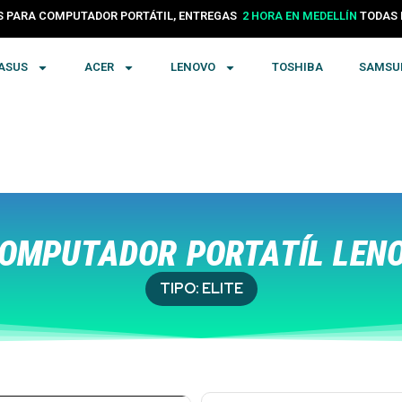
24 HORAS EN COLOMBIA
PARA COMPUTADOR PORTÁTIL, ENTREGAS
TODA
2 HORA EN MEDELLÍN
ASUS
ACER
LENOVO
TOSHIBA
SAMSU
OMPUTADOR PORTATÍL LENO
TIPO:
ELITE