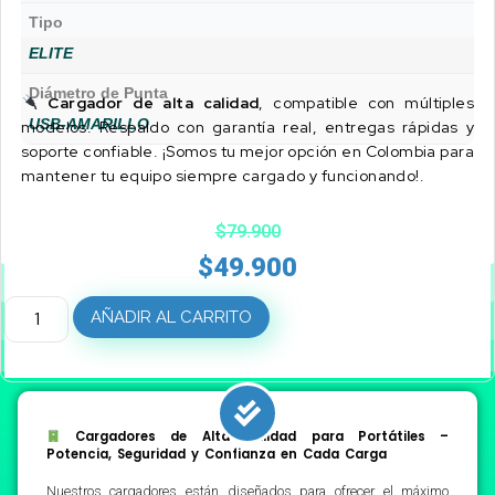
Tipo
ELITE
Diámetro de Punta
Cargador de alta calidad
, compatible con múltiples
USB-AMARILLO
modelos. Respaldo con garantía real, entregas rápidas y
soporte confiable. ¡Somos tu mejor opción en Colombia para
mantener tu equipo siempre cargado y funcionando!.
$
79.900
$
49.900
AÑADIR AL CARRITO
Cargadores de Alta Calidad para Portátiles –
Potencia, Seguridad y Confianza en Cada Carga
Nuestros cargadores están diseñados para ofrecer el máximo