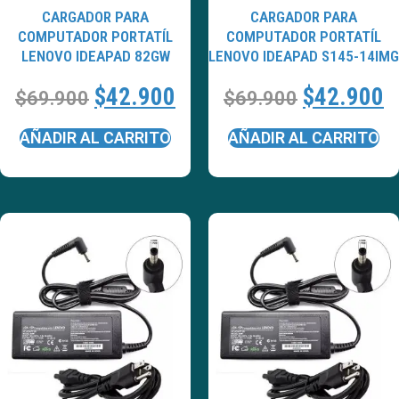
CARGADOR PARA
CARGADOR PARA
COMPUTADOR PORTATÍL
COMPUTADOR PORTATÍL
LENOVO IDEAPAD 82GW
LENOVO IDEAPAD S145-14IMG
$
42.900
$
42.900
$
69.900
$
69.900
AÑADIR AL CARRITO
AÑADIR AL CARRITO