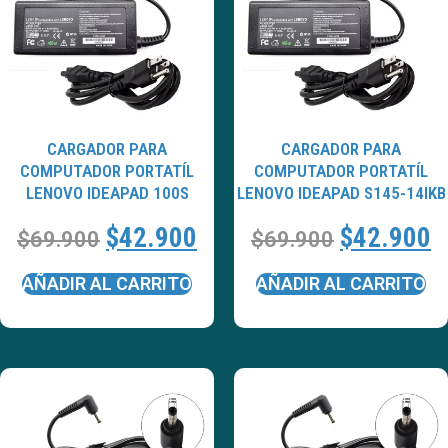
CARGADOR PARA
CARGADOR PARA
COMPUTADOR PORTATÍL
COMPUTADOR PORTATÍL
LENOVO IDEAPAD 100S
LENOVO IDEAPAD S145-14IKB
$
42.900
$
42.900
$
69.900
$
69.900
AÑADIR AL CARRITO
AÑADIR AL CARRITO