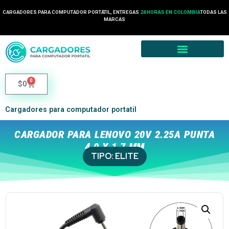
CARGADORES PARA COMPUTADOR PORTÁTIL, ENTREGAS
24 HORAS EN COLOMBIA
TODAS LAS
MARCAS
0
$
0
Cargadores para computador portatil
CARGADOR PARA LENOVO 20V 2.25A PUNTA
4.0 X 1.7 MM
TIPO:
ELITE