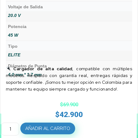
Voltaje de Salida
20.0 V
Potencia
45 W
Tipo
ELITE
Diámetro de Punta
Cargador de alta calidad
, compatible con múltiples
4.0 mm * 1.7 mm
modelos. Respaldo con garantía real, entregas rápidas y
soporte confiable. ¡Somos tu mejor opción en Colombia para
mantener tu equipo siempre cargado y funcionando!.
$
69.900
$
42.900
AÑADIR AL CARRITO