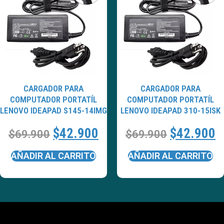
CARGADOR PARA
CARGADOR PARA
COMPUTADOR PORTATÍL
COMPUTADOR PORTATÍL
LENOVO IDEAPAD S145-14IMG
LENOVO IDEAPAD 310-15ISK
$
42.900
$
42.900
$
69.900
$
69.900
AÑADIR AL CARRITO
AÑADIR AL CARRITO