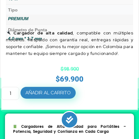
Tipo
PREMIUM
Diámetro de Punta
Cargador de alta calidad
, compatible con múltiples
4.0 mm * 1.7 mm
modelos. Respaldo con garantía real, entregas rápidas y
soporte confiable. ¡Somos tu mejor opción en Colombia para
mantener tu equipo siempre cargado y funcionando!.
$
98.900
$
69.900
AÑADIR AL CARRITO
Cargadores de Alta Calidad para Portátiles –
Potencia, Seguridad y Confianza en Cada Carga