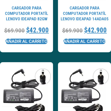
CARGADOR PARA
CARGADOR PARA
COMPUTADOR PORTATÍL
COMPUTADOR PORTATÍL
LENOVO IDEAPAD 82GW
LENOVO IDEAPAD 14ADA05
$
42.900
$
42.900
$
69.900
$
69.900
AÑADIR AL CARRITO
AÑADIR AL CARRITO