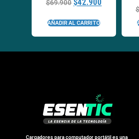
$
42.900
$
69.900
AÑADIR AL CARRITO
Cargadores para computador portátil es una