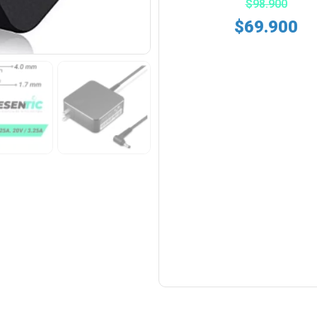
$
98.900
$
69.900