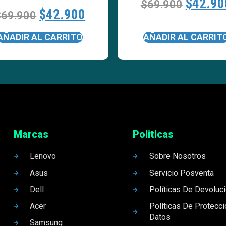
$
42.90
$
69.900
$
42.900
$
69.900
AÑADIR AL CARRITO
AÑADIR AL CARRIT
Marcas
Politicas
Lenovo
Sobre Nosotros
Asus
Servicio Posventa
Dell
Políticas De Devoluc
Acer
Políticas De Protecc
Datos
Samsung