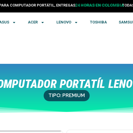
PARA COMPUTADOR PORTÁTIL, ENTREGAS
24 HORAS EN COLOMBIA
TODA
ASUS
ACER
LENOVO
TOSHIBA
SAMSU
MPUTADOR PORTATÍL LENO
TIPO:
PREMIUM