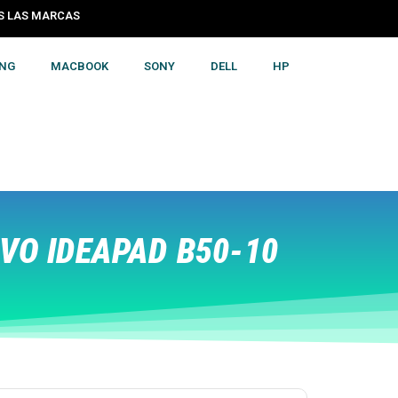
S LAS MARCAS
NG
MACBOOK
SONY
DELL
HP
VO IDEAPAD B50-10