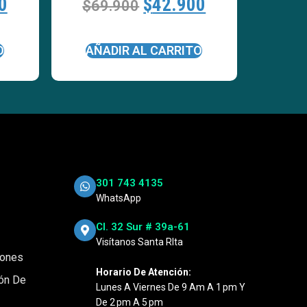
0
$
42.900
$
69.900
O
AÑADIR AL CARRITO
301 743 4135
WhatsApp
Cl. 32 Sur # 39a-61
Visítanos Santa RIta
iones
Horario De Atención:
ión De
Lunes A Viernes De 9 Am A 1 Pm Y
De 2 Pm A 5 Pm