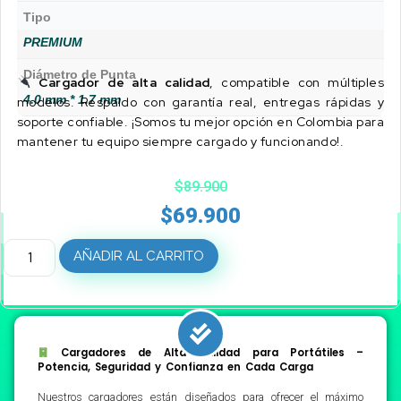
Tipo
PREMIUM
Diámetro de Punta
Cargador de alta calidad
, compatible con múltiples
4.0 mm * 1.7 mm
modelos. Respaldo con garantía real, entregas rápidas y
soporte confiable. ¡Somos tu mejor opción en Colombia para
mantener tu equipo siempre cargado y funcionando!.
$
89.900
$
69.900
AÑADIR AL CARRITO
Cargadores de Alta Calidad para Portátiles –
Potencia, Seguridad y Confianza en Cada Carga
Nuestros cargadores están diseñados para ofrecer el máximo