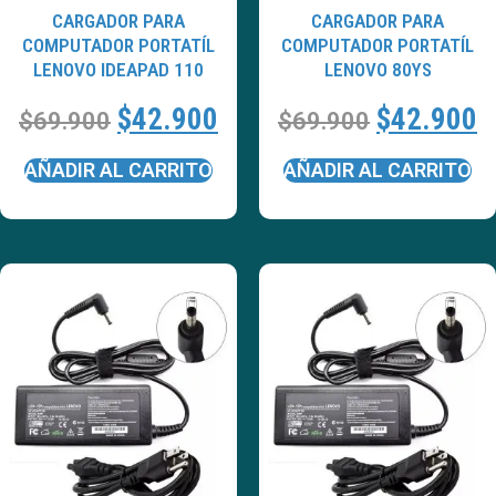
CARGADOR PARA
CARGADOR PARA
COMPUTADOR PORTATÍL
COMPUTADOR PORTATÍL
LENOVO IDEAPAD 110
LENOVO 80YS
$
42.900
$
42.900
$
69.900
$
69.900
AÑADIR AL CARRITO
AÑADIR AL CARRITO