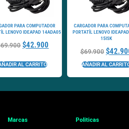
GADOR PARA COMPUTADOR
CARGADOR PARA COMPUT
ÍL LENOVO IDEAPAD 14ADA05
PORTATÍL LENOVO IDEAPAD
15ISK
$
42.900
$
69.900
$
42.90
$
69.900
AÑADIR AL CARRITO
AÑADIR AL CARRIT
Marcas
Politicas