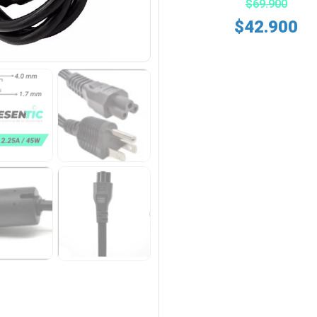
$
69.900
$
42.900