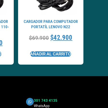
ADOR
CARGADOR PARA COMPUTADOR
 110-
PORTATÍL LENOVO N22
$
42.900
$
69.900
0
O
AÑADIR AL CARRITO
301 743 4135
WhatsApp