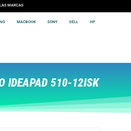
S LAS MARCAS
NG
MACBOOK
SONY
DELL
HP
 IDEAPAD 510-12ISK