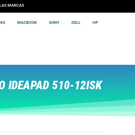
S LAS MARCAS
NG
MACBOOK
SONY
DELL
HP
 IDEAPAD 510-12ISK