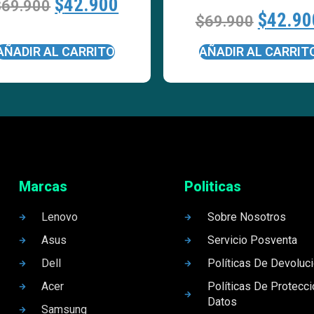
$
42.900
$
69.900
$
42.90
$
69.900
AÑADIR AL CARRITO
AÑADIR AL CARRIT
Marcas
Politicas
Lenovo
Sobre Nosotros
Asus
Servicio Posventa
Dell
Políticas De Devoluc
Acer
Políticas De Protecc
Datos
Samsung