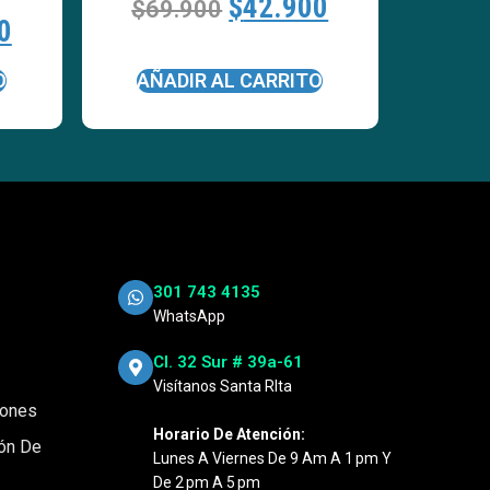
$
42.900
$
69.900
0
O
AÑADIR AL CARRITO
301 743 4135
WhatsApp
Cl. 32 Sur # 39a-61
Visítanos Santa RIta
iones
Horario De Atención:
ión De
Lunes A Viernes De 9 Am A 1 Pm Y
De 2 Pm A 5 Pm