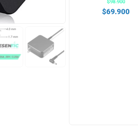
$
98.900
$
69.900