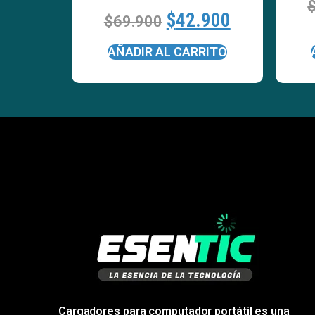
$
42.900
$
69.900
AÑADIR AL CARRITO
Cargadores para computador portátil es una