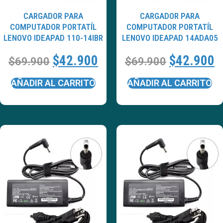
CARGADOR PARA
CARGADOR PARA
COMPUTADOR PORTATÍL
COMPUTADOR PORTATÍL
LENOVO IDEAPAD 110-14IBR
LENOVO IDEAPAD 14ADA05
$
42.900
$
42.900
$
69.900
$
69.900
AÑADIR AL CARRITO
AÑADIR AL CARRITO