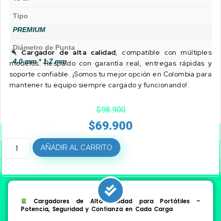
Tipo
PREMIUM
Diámetro de Punta
Cargador de alta calidad
, compatible con múltiples
4.0 mm * 1.7 mm
modelos. Respaldo con garantía real, entregas rápidas y
soporte confiable. ¡Somos tu mejor opción en Colombia para
mantener tu equipo siempre cargado y funcionando!.
$
98.900
$
69.900
AÑADIR AL CARRITO
Cargadores de Alta Calidad para Portátiles –
Potencia, Seguridad y Confianza en Cada Carga