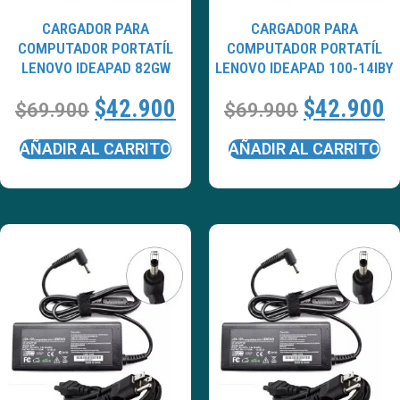
CARGADOR PARA
CARGADOR PARA
COMPUTADOR PORTATÍL
COMPUTADOR PORTATÍL
LENOVO IDEAPAD 82GW
LENOVO IDEAPAD 100-14IBY
$
42.900
$
42.900
$
69.900
$
69.900
AÑADIR AL CARRITO
AÑADIR AL CARRITO