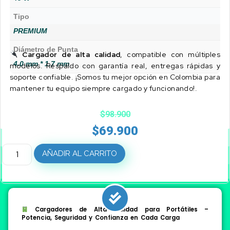
Tipo
PREMIUM
Diámetro de Punta
Cargador de alta calidad
, compatible con múltiples
4.0 mm * 1.7 mm
modelos. Respaldo con garantía real, entregas rápidas y
soporte confiable. ¡Somos tu mejor opción en Colombia para
mantener tu equipo siempre cargado y funcionando!.
$
98.900
$
69.900
AÑADIR AL CARRITO
Cargadores de Alta Calidad para Portátiles –
Potencia, Seguridad y Confianza en Cada Carga