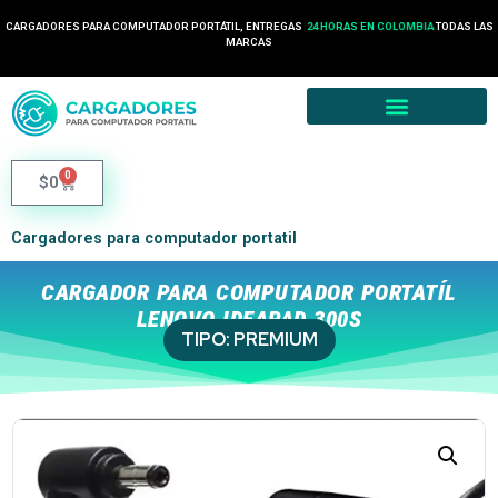
CARGADORES PARA COMPUTADOR PORTÁTIL, ENTREGAS
24 HORAS EN COLOMBIA
TODAS LAS
MARCAS
0
$
0
Cargadores para computador portatil
CARGADOR PARA COMPUTADOR PORTATÍL
LENOVO IDEAPAD 300S
TIPO:
PREMIUM