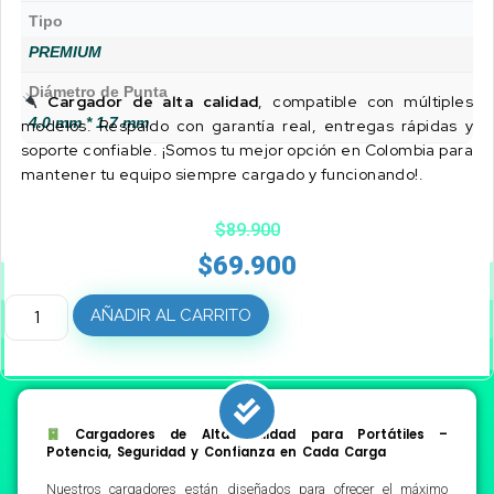
Tipo
PREMIUM
Diámetro de Punta
Cargador de alta calidad
, compatible con múltiples
4.0 mm * 1.7 mm
modelos. Respaldo con garantía real, entregas rápidas y
soporte confiable. ¡Somos tu mejor opción en Colombia para
mantener tu equipo siempre cargado y funcionando!.
$
89.900
$
69.900
AÑADIR AL CARRITO
Cargadores de Alta Calidad para Portátiles –
Potencia, Seguridad y Confianza en Cada Carga
Nuestros cargadores están diseñados para ofrecer el máximo