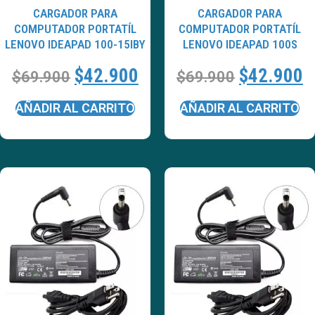
CARGADOR PARA
CARGADOR PARA
COMPUTADOR PORTATÍL
COMPUTADOR PORTATÍL
LENOVO IDEAPAD 100-15IBY
LENOVO IDEAPAD 100S
$
42.900
$
42.900
$
69.900
$
69.900
AÑADIR AL CARRITO
AÑADIR AL CARRITO