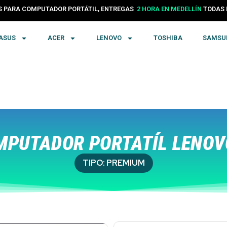
24 HORAS EN COLOMBIA
PARA COMPUTADOR PORTÁTIL, ENTREGAS
TODA
2 HORA EN MEDELLÍN
ASUS
ACER
LENOVO
TOSHIBA
SAMSU
PUTADOR PORTATÍL LENOVO
TIPO:
PREMIUM