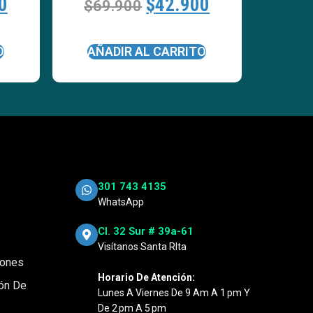
0
$
42.900
$
69.900
O
AÑADIR AL CARRITO
301 743 4135
WhatsApp
Cl. 32 Sur # 39a-61
Visítanos Santa RIta
iones
Horario De Atención:
ión De
Lunes A Viernes De 9 Am A 1 Pm Y
De 2 Pm A 5 Pm