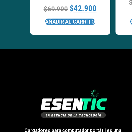
$
42.900
$
69.900
AÑADIR AL CARRITO
Cargadores para computador portátil es una