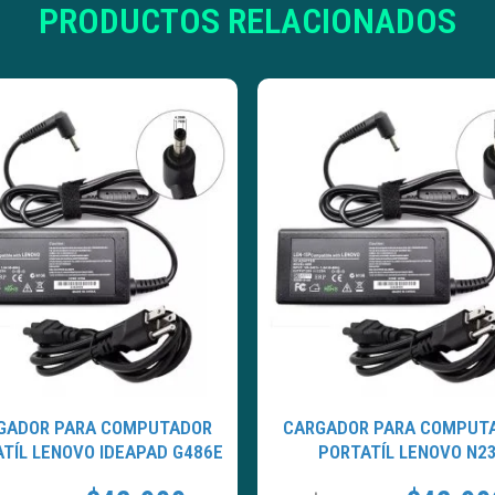
PRODUCTOS RELACIONADOS
GADOR PARA COMPUTADOR
CARGADOR PARA COMPUT
TÍL LENOVO IDEAPAD G486E
PORTATÍL LENOVO N2