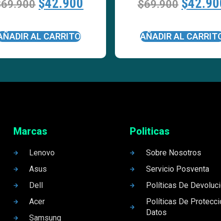
$
42.900
$
42.90
$
69.900
$
69.900
AÑADIR AL CARRITO
AÑADIR AL CARRIT
Marcas
Politicas
Lenovo
Sobre Nosotros
Asus
Servicio Posventa
Dell
Políticas De Devoluc
Acer
Políticas De Protecc
Datos
Samsung