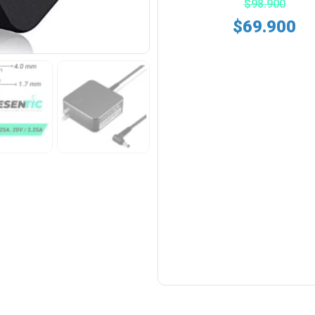
$
98.900
$
69.900