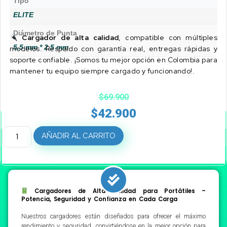
Tipo
ELITE
Diámetro de Punta
Cargador de alta calidad
, compatible con múltiples
5.5 mm * 2.5 mm
modelos. Respaldo con garantía real, entregas rápidas y
soporte confiable. ¡Somos tu mejor opción en Colombia para
mantener tu equipo siempre cargado y funcionando!.
$
69.900
$
42.900
AÑADIR AL CARRITO
Cargadores de Alta Calidad para Portátiles –
Potencia, Seguridad y Confianza en Cada Carga
Nuestros cargadores están diseñados para ofrecer el máximo
rendimiento y seguridad, convirtiéndose en la mejor opción para