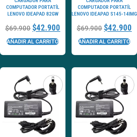
CARGADOR PARA
CARGADOR PARA
COMPUTADOR PORTATÍL
COMPUTADOR PORTATÍL
LENOVO IDEAPAD 82GW
LENOVO IDEAPAD S145-14IMG
$
42.900
$
42.900
$
69.900
$
69.900
AÑADIR AL CARRITO
AÑADIR AL CARRITO