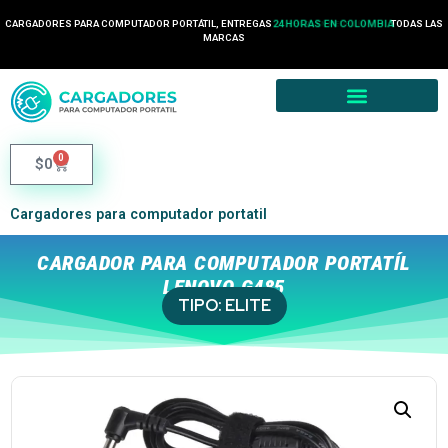
CARGADORES PARA COMPUTADOR PORTÁTIL, ENTREGAS
24 HORAS EN COLOMBIA
TODAS LAS
MARCAS
0
$
0
Cargadores para computador portatil
CARGADOR PARA COMPUTADOR PORTATÍL
LENOVO G485
TIPO:
ELITE