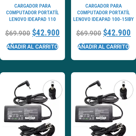
CARGADOR PARA
CARGADOR PARA
COMPUTADOR PORTATÍL
COMPUTADOR PORTATÍL
LENOVO IDEAPAD 110
LENOVO IDEAPAD 100-15IBY
$
42.900
$
42.900
$
69.900
$
69.900
AÑADIR AL CARRITO
AÑADIR AL CARRITO