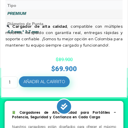
Tipo
PREMIUM
Diámetro de Punta
Cargador de alta calidad
, compatible con múltiples
4.0 mm * 1.7 mm
modelos. Respaldo con garantía real, entregas rápidas y
soporte confiable. ¡Somos tu mejor opción en Colombia para
mantener tu equipo siempre cargado y funcionando!.
$
89.900
$
69.900
AÑADIR AL CARRITO
Cargadores de Alta Calidad para Portátiles –
Potencia, Seguridad y Confianza en Cada Carga
Nuestros cargadores están diseñados para ofrecer el máximo