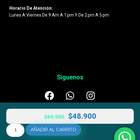
Horario De Atención:
Lunes A Viernes De 9 Am A 1 Pm Y De 2 Pm A 5 Pm
Siguenos
$
48.900
$
69.900
AÑADIR AL CARRITO
© 2026
Esentic
– Powered By
AULTRANZA