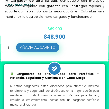
Cargador de alta calidad
, compatible con múltiples
USB-AMARILLO
modelos. Respaldo con garantía real, entregas rápidas y
soporte confiable. ¡Somos tu mejor opción en Colombia para
mantener tu equipo siempre cargado y funcionando!.
$
69.900
$
48.900
AÑADIR AL CARRITO
Cargadores de Alta Calidad para Portátiles –
Potencia, Seguridad y Confianza en Cada Carga
Nuestros cargadores están diseñados para ofrecer el máximo
rendimiento y seguridad, convirtiéndose en la mejor opción para
mantener tu portátil siempre operativo. Ya sea para trabajo,
estudio o entretenimiento, contar con un cargador confiable
marca la diferencia.