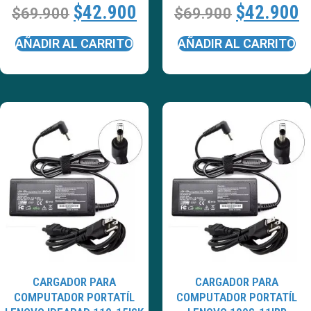
$
42.900
$
42.900
$
69.900
$
69.900
AÑADIR AL CARRITO
AÑADIR AL CARRITO
CARGADOR PARA
CARGADOR PARA
COMPUTADOR PORTATÍL
COMPUTADOR PORTATÍL