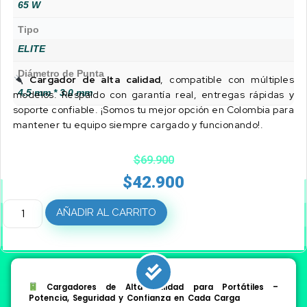
65 W
Tipo
ELITE
Diámetro de Punta
Cargador de alta calidad
, compatible con múltiples
4.5 mm * 3.0 mm
modelos. Respaldo con garantía real, entregas rápidas y
soporte confiable. ¡Somos tu mejor opción en Colombia para
mantener tu equipo siempre cargado y funcionando!.
$
69.900
$
42.900
AÑADIR AL CARRITO
Cargadores de Alta Calidad para Portátiles –
Potencia, Seguridad y Confianza en Cada Carga