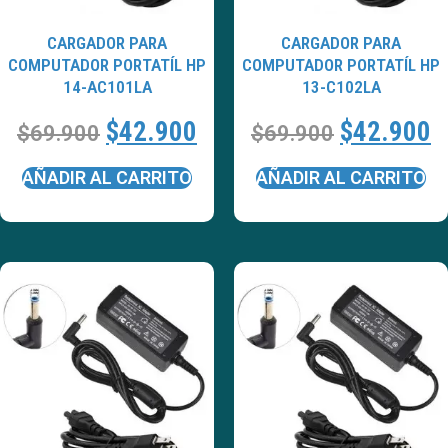
CARGADOR PARA
CARGADOR PARA
COMPUTADOR PORTATÍL HP
COMPUTADOR PORTATÍL HP
14-AC101LA
13-C102LA
$
42.900
$
42.900
$
69.900
$
69.900
AÑADIR AL CARRITO
AÑADIR AL CARRITO