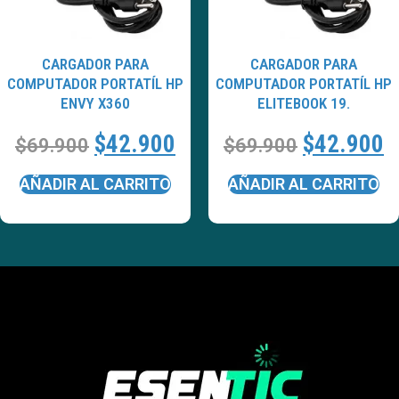
CARGADOR PARA
CARGADOR PARA
COMPUTADOR PORTATÍL HP
COMPUTADOR PORTATÍL HP
ENVY X360
ELITEBOOK 19.
$
42.900
$
42.900
$
69.900
$
69.900
AÑADIR AL CARRITO
AÑADIR AL CARRITO