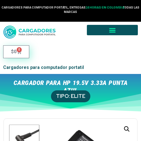
24 HORAS EN COLOMBIA
CARGADORES PARA COMPUTADOR PORTÁTIL, ENTREGAS
TODAS LAS
2 HORA EN MEDELLÍN
MARCAS
0
$
0
Cargadores para computador portatil
CARGADOR PARA HP 19.5V 3.33A PUNTA
AZUL
TIPO:
ELITE