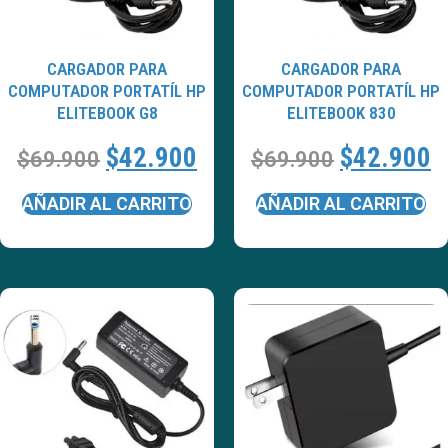
CARGADOR PARA
CARGADOR PARA
COMPUTADOR PORTATÍL HP
COMPUTADOR PORTATÍL HP
ELITEBOOK G8
ELITEBOOK 830
$
42.900
$
42.900
$
69.900
$
69.900
AÑADIR AL CARRITO
AÑADIR AL CARRITO