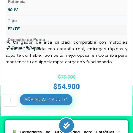
Potencia
90 W
Tipo
ELITE
Diámetro de Punta
Cargador de alta calidad
, compatible con múltiples
7.4 mm * 5.0 mm
modelos. Respaldo con garantía real, entregas rápidas y
soporte confiable. ¡Somos tu mejor opción en Colombia para
mantener tu equipo siempre cargado y funcionando!.
$
79.900
$
54.900
AÑADIR AL CARRITO
Cargadores de Alta Calidad para Portátiles –