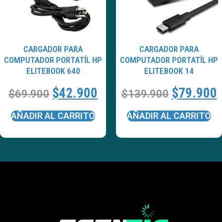
CARGADOR PARA
CARGADOR PARA
COMPUTADOR PORTATÍL HP
COMPUTADOR PORTATÍL HP
ELITEBOOK 640
ELITEBOOK 14
$
42.900
$
79.900
$
69.900
$
139.900
AÑADIR AL CARRITO
AÑADIR AL CARRITO