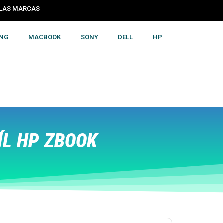
S LAS MARCAS
NG
MACBOOK
SONY
DELL
HP
L HP ZBOOK