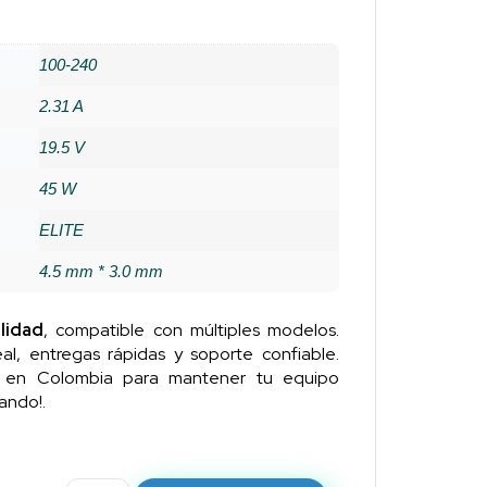
100-240
2.31 A
19.5 V
45 W
ELITE
4.5 mm * 3.0 mm
lidad
, compatible con múltiples modelos.
al, entregas rápidas y soporte confiable.
n en Colombia para mantener tu equipo
ando!.