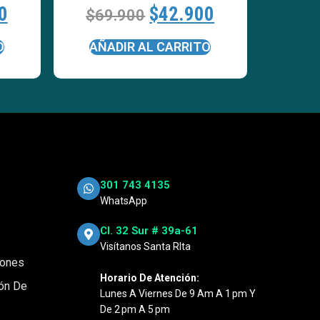
0
$
42.900
$
69.900
O
AÑADIR AL CARRITO
301 743 4135
WhatsApp
Cl. 32 Sur # 39a-61
Visítanos Santa RIta
iones
Horario De Atención:
ión De
Lunes A Viernes De 9 Am A 1 Pm Y
De 2 Pm A 5 Pm