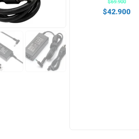
$
69.900
$
42.900