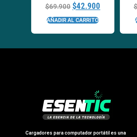
$
42.900
$
69.900
AÑADIR AL CARRITO
Cargadores para computador portátil es una