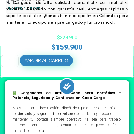
Cargador de alta calidad
, compatible con múltiples
4.5 mm * 3.0 mm
modelos. Respaldo con garantía real, entregas rápidas y
soporte confiable. ¡Somos tu mejor opción en Colombia para
mantener tu equipo siempre cargado y funcionando!.
$
229.900
$
159.900
AÑADIR AL CARRITO
Cargadores de Alta Calidad para Portátiles –
Potencia, Seguridad y Confianza en Cada Carga
Nuestros cargadores están diseñados para ofrecer el máximo
rendimiento y seguridad, convirtiéndose en la mejor opción para
mantener tu portátil siempre operativo. Ya sea para trabajo,
estudio o entretenimiento, contar con un cargador confiable
marca la diferencia.