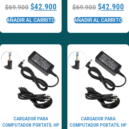
$
42.900
$
42.900
$
69.900
$
69.900
AÑADIR AL CARRITO
AÑADIR AL CARRITO
CARGADOR PARA
CARGADOR PARA
COMPUTADOR PORTATÍL HP
COMPUTADOR PORTATÍL HP