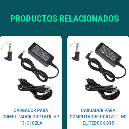
PRODUCTOS RELACIONADOS
CARGADOR PARA
CARGADOR PARA
COMPUTADOR PORTATÍL HP
COMPUTADOR PORTATÍL HP
13-C102LA
ELITEBOOK 835