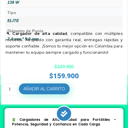
138 W
Tipo
ELITE
Diámetro de Punta
Cargador de alta calidad
, compatible con múltiples
7.4 mm * 5.0 mm
modelos. Respaldo con garantía real, entregas rápidas y
soporte confiable. ¡Somos tu mejor opción en Colombia para
mantener tu equipo siempre cargado y funcionando!.
$
229.900
$
159.900
AÑADIR AL CARRITO
Cargadores de Alta Calidad para Portátiles –
Potencia, Seguridad y Confianza en Cada Carga