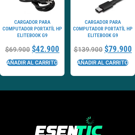
CARGADOR PARA
CARGADOR PARA
COMPUTADOR PORTATÍL HP
COMPUTADOR PORTATÍL HP
ELITEBOOK G9
ELITEBOOK G9
$
42.900
$
79.900
$
69.900
$
139.900
AÑADIR AL CARRITO
AÑADIR AL CARRITO