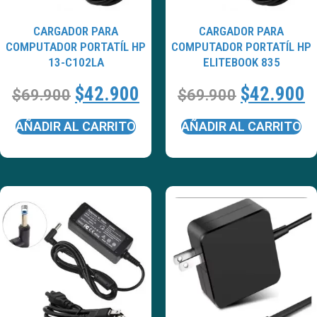
CARGADOR PARA
CARGADOR PARA
COMPUTADOR PORTATÍL HP
COMPUTADOR PORTATÍL HP
13-C102LA
ELITEBOOK 835
$
42.900
$
42.900
$
69.900
$
69.900
AÑADIR AL CARRITO
AÑADIR AL CARRITO