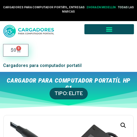
24 HORAS EN COLOMBIA
CARGADORES PARA COMPUTADOR PORTÁTIL, ENTREGAS
TODAS LAS
2 HORA EN MEDELLÍN
MARCAS
0
$
0
Cargadores para computador portatil
CARGADOR PARA COMPUTADOR PORTATÍL HP
G1
TIPO:
ELITE