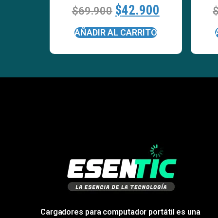
$
42.900
$
69.900
AÑADIR AL CARRITO
Cargadores para computador portátil es una