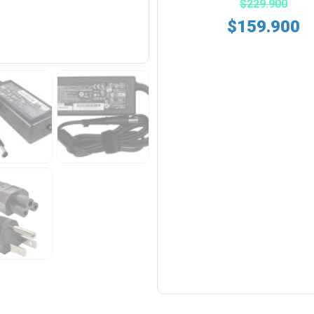
$
229.900
$
159.900