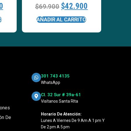
0
$
42.900
$
69.900
O
AÑADIR AL CARRITO
301 743 4135
WhatsApp
Cl. 32 Sur # 39a-61
Visítanos Santa RIta
iones
Horario De Atención:
ión De
Lunes A Viernes De 9 Am A 1 Pm Y
De 2 Pm A 5 Pm