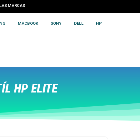
S LAS MARCAS
NG
MACBOOK
SONY
DELL
HP
L HP ELITE