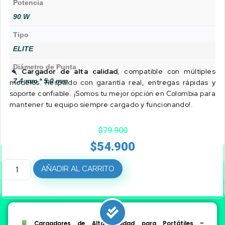
Potencia
90 W
Tipo
ELITE
Diámetro de Punta
Cargador de alta calidad
, compatible con múltiples
7.4 mm * 5.0 mm
modelos. Respaldo con garantía real, entregas rápidas y
soporte confiable. ¡Somos tu mejor opción en Colombia para
mantener tu equipo siempre cargado y funcionando!.
$
79.900
$
54.900
AÑADIR AL CARRITO
Cargadores de Alta Calidad para Portátiles –