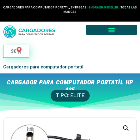
24 HORAS EN COLOMBIA
CARGADORES PARA COMPUTADOR PORTÁTIL, ENTREGAS
TODAS LAS
2 HORA EN MEDELLÍN
MARCAS
0
$
0
Cargadores para computador portatil
CARGADOR PARA COMPUTADOR PORTATÍL HP
435
TIPO:
ELITE