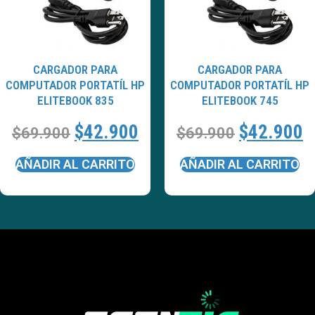
CARGADOR PARA
CARGADOR PARA
COMPUTADOR PORTATÍL HP
COMPUTADOR PORTATÍL HP
ELITEBOOK 835
ELITEBOOK 745
$
42.900
$
42.900
$
69.900
$
69.900
AÑADIR AL CARRITO
AÑADIR AL CARRITO