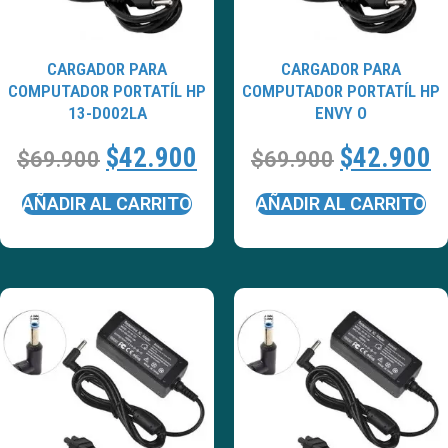
CARGADOR PARA
CARGADOR PARA
COMPUTADOR PORTATÍL HP
COMPUTADOR PORTATÍL HP
13-D002LA
ENVY O
$
42.900
$
42.900
$
69.900
$
69.900
AÑADIR AL CARRITO
AÑADIR AL CARRITO