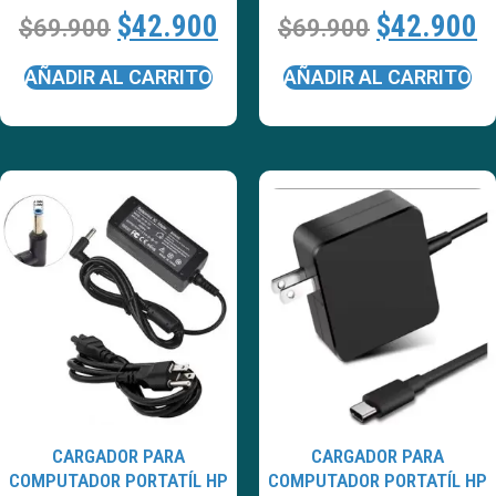
$
42.900
$
42.900
$
69.900
$
69.900
AÑADIR AL CARRITO
AÑADIR AL CARRITO
CARGADOR PARA
CARGADOR PARA
COMPUTADOR PORTATÍL HP
COMPUTADOR PORTATÍL HP