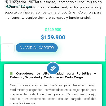
Cargador de alta calidad
, compatible con múltiples
4.5 mm * 3.0 mm
modelos. Respaldo con garantía real, entregas rápidas y
soporte confiable. ¡Somos tu mejor opción en Colombia para
mantener tu equipo siempre cargado y funcionando!.
$
229.900
$
159.900
AÑADIR AL CARRITO
Cargadores de Alta Calidad para Portátiles –
Potencia, Seguridad y Confianza en Cada Carga
Nuestros cargadores están diseñados para ofrecer el máximo
rendimiento y seguridad, convirtiéndose en la mejor opción para
mantener tu portátil siempre operativo. Ya sea para trabajo,
estudio o entretenimiento, contar con un cargador confiable
marca la diferencia.