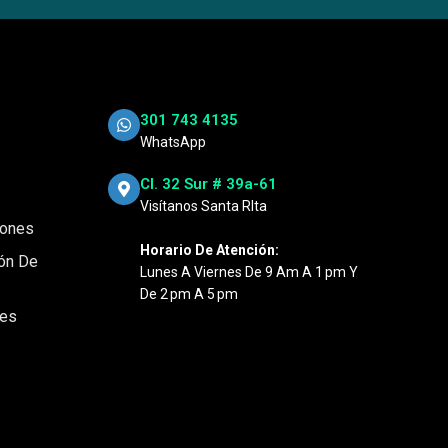
301 743 4135
WhatsApp
Cl. 32 Sur # 39a-61
Visítanos Santa RIta
iones
Horario De Atención:
ión De
Lunes A Viernes De 9 Am A 1 Pm Y
De 2 Pm A 5 Pm
nes