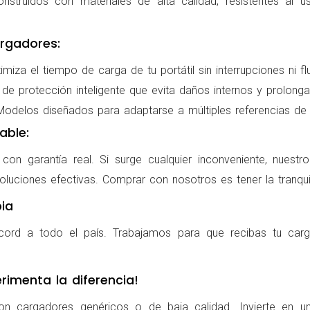
nstruidos con materiales de alta calidad, resistentes al us
rgadores:
miza el tiempo de carga de tu portátil sin interrupciones ni f
de protección inteligente que evita daños internos y prolonga l
delos diseñados para adaptarse a múltiples referencias de po
able:
on garantía real. Si surge cualquier inconveniente, nuestr
oluciones efectivas. Comprar con nosotros es tener la tranqui
ia
cord a todo el país. Trabajamos para que recibas tu carg
rimenta la diferencia!
on cargadores genéricos o de baja calidad. Invierte en u