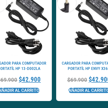
GADOR PARA COMPUTADOR
CARGADOR PARA COMPUT
ORTATÍL HP 13-D002LA
PORTATÍL HP ENVY X36
$
42.900
$
42.90
$
69.900
$
69.900
AÑADIR AL CARRITO
AÑADIR AL CARRIT