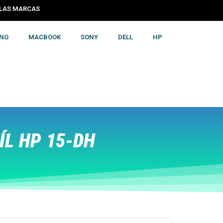
S LAS MARCAS
NG
MACBOOK
SONY
DELL
HP
L HP 15-DH