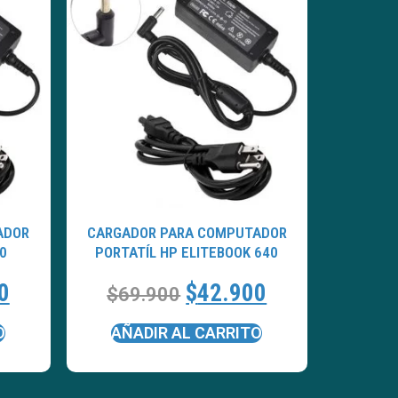
ADOR
CARGADOR PARA COMPUTADOR
0
PORTATÍL HP ELITEBOOK 640
0
$
42.900
$
69.900
O
AÑADIR AL CARRITO