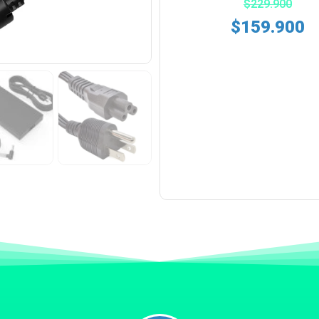
$
229.900
$
159.900