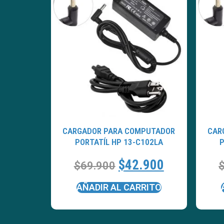
CARGADOR PARA COMPUTADOR
CAR
PORTATÍL HP 13-C102LA
P
$
42.900
$
69.900
AÑADIR AL CARRITO