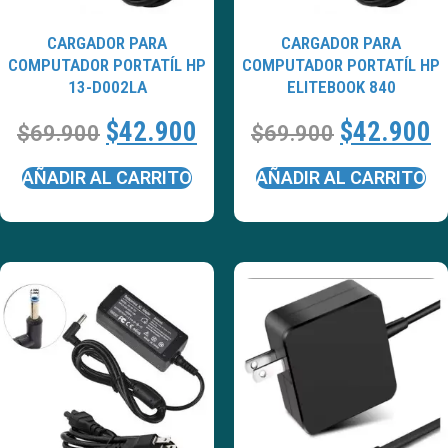
CARGADOR PARA
CARGADOR PARA
COMPUTADOR PORTATÍL HP
COMPUTADOR PORTATÍL HP
13-D002LA
ELITEBOOK 840
$
42.900
$
42.900
$
69.900
$
69.900
AÑADIR AL CARRITO
AÑADIR AL CARRITO