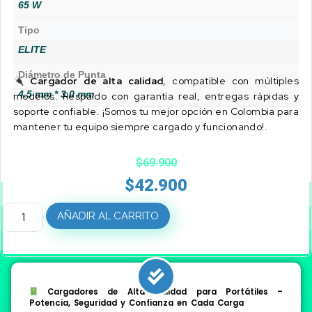
65 W
Tipo
ELITE
Diámetro de Punta
Cargador de alta calidad
, compatible con múltiples
4.5 mm * 3.0 mm
modelos. Respaldo con garantía real, entregas rápidas y
soporte confiable. ¡Somos tu mejor opción en Colombia para
mantener tu equipo siempre cargado y funcionando!.
$
69.900
$
42.900
AÑADIR AL CARRITO
Cargadores de Alta Calidad para Portátiles –
Potencia, Seguridad y Confianza en Cada Carga