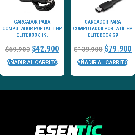
CARGADOR PARA
CARGADOR PARA
COMPUTADOR PORTATÍL HP
COMPUTADOR PORTATÍL HP
ELITEBOOK 19.
ELITEBOOK G9
$
42.900
$
79.900
$
69.900
$
139.900
AÑADIR AL CARRITO
AÑADIR AL CARRITO