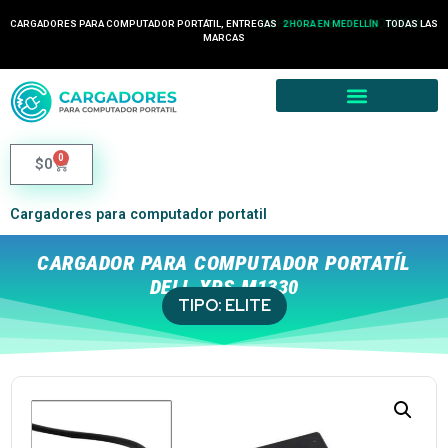
24 HORAS EN COLOMBIA
CARGADORES PARA COMPUTADOR PORTÁTIL, ENTREGAS
TODAS LAS
2 HORA EN MEDELLÍN
MARCAS
0
$
0
Cargadores para computador portatil
CARGADOR PARA COMPUTADOR PORTATÍL
DELL XPS M1330
TIPO:
ELITE