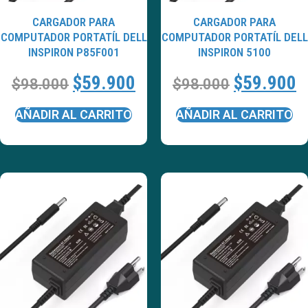
CARGADOR PARA
CARGADOR PARA
COMPUTADOR PORTATÍL DELL
COMPUTADOR PORTATÍL DELL
INSPIRON P85F001
INSPIRON 5100
$
59.900
$
59.900
$
98.000
$
98.000
AÑADIR AL CARRITO
AÑADIR AL CARRITO