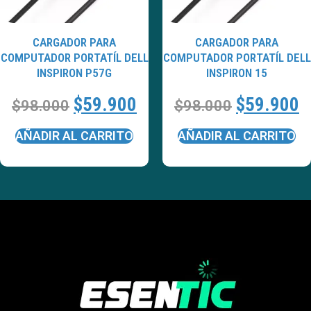
CARGADOR PARA
CARGADOR PARA
COMPUTADOR PORTATÍL DELL
COMPUTADOR PORTATÍL DELL
INSPIRON P57G
INSPIRON 15
$
59.900
$
59.900
$
98.000
$
98.000
AÑADIR AL CARRITO
AÑADIR AL CARRITO