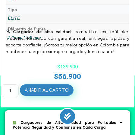
Tipo
ELITE
Diámetro de Punta
Cargador de alta calidad
, compatible con múltiples
7.4 mm * 5.0 mm
modelos. Respaldo con garantía real, entregas rápidas y
soporte confiable. ¡Somos tu mejor opción en Colombia para
mantener tu equipo siempre cargado y funcionando!.
$
139.900
$
56.900
AÑADIR AL CARRITO
Cargadores de Alta Calidad para Portátiles –
Potencia, Seguridad y Confianza en Cada Carga