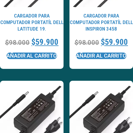
CARGADOR PARA
CARGADOR PARA
COMPUTADOR PORTATÍL DELL
COMPUTADOR PORTATÍL DELL
LATITUDE 19.
INSPIRON 3458
$
59.900
$
59.900
$
98.000
$
98.000
AÑADIR AL CARRITO
AÑADIR AL CARRITO