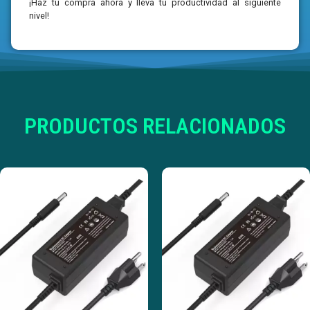
¡Haz tu compra ahora y lleva tu productividad al siguiente
nivel!
PRODUCTOS RELACIONADOS