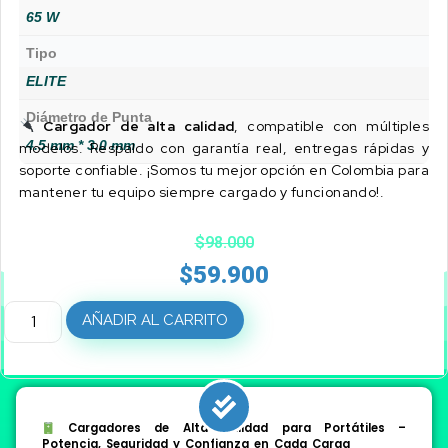
65 W
Tipo
ELITE
Diámetro de Punta
Cargador de alta calidad
, compatible con múltiples
4.5 mm * 3.0 mm
modelos. Respaldo con garantía real, entregas rápidas y
soporte confiable. ¡Somos tu mejor opción en Colombia para
mantener tu equipo siempre cargado y funcionando!.
$
98.000
$
59.900
AÑADIR AL CARRITO
Cargadores de Alta Calidad para Portátiles –
Potencia, Seguridad y Confianza en Cada Carga