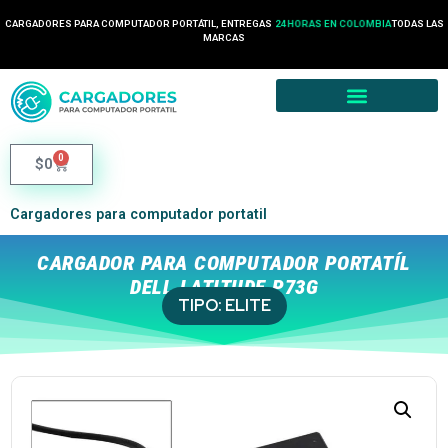
CARGADORES PARA COMPUTADOR PORTÁTIL, ENTREGAS
24 HORAS EN COLOMBIA
TODAS LAS
MARCAS
0
$
0
Cargadores para computador portatil
CARGADOR PARA COMPUTADOR PORTATÍL
DELL LATITUDE P73G
TIPO:
ELITE