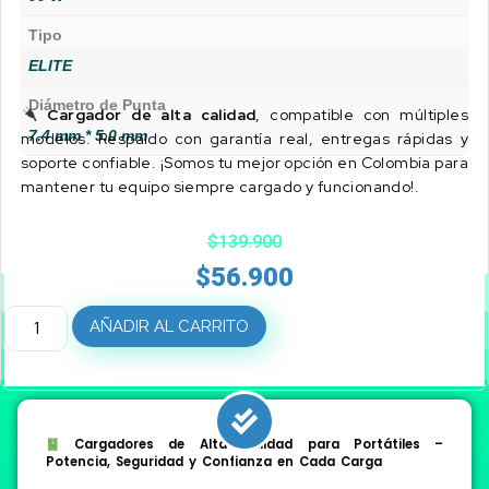
Tipo
ELITE
Diámetro de Punta
Cargador de alta calidad
, compatible con múltiples
7.4 mm * 5.0 mm
modelos. Respaldo con garantía real, entregas rápidas y
soporte confiable. ¡Somos tu mejor opción en Colombia para
mantener tu equipo siempre cargado y funcionando!.
$
139.900
$
56.900
AÑADIR AL CARRITO
Cargadores de Alta Calidad para Portátiles –
Potencia, Seguridad y Confianza en Cada Carga