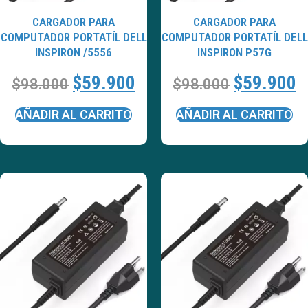
CARGADOR PARA
CARGADOR PARA
COMPUTADOR PORTATÍL DELL
COMPUTADOR PORTATÍL DELL
INSPIRON /5556
INSPIRON P57G
$
59.900
$
59.900
$
98.000
$
98.000
AÑADIR AL CARRITO
AÑADIR AL CARRITO