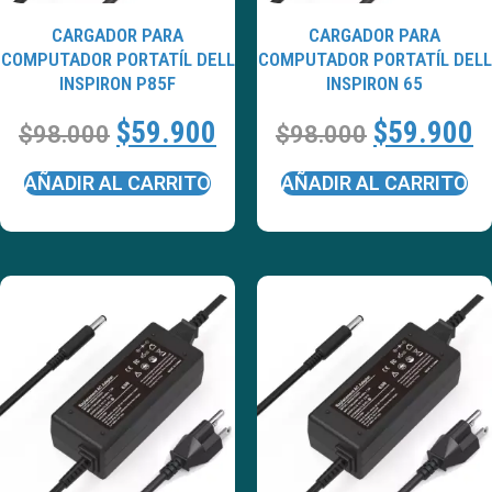
CARGADOR PARA
CARGADOR PARA
COMPUTADOR PORTATÍL DELL
COMPUTADOR PORTATÍL DELL
INSPIRON P85F
INSPIRON 65
$
59.900
$
59.900
$
98.000
$
98.000
AÑADIR AL CARRITO
AÑADIR AL CARRITO