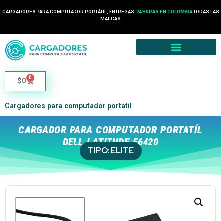
CARGADORES PARA COMPUTADOR PORTÁTIL, ENTREGAS
24 HORAS EN COLOMBIA
TODAS LAS
MARCAS
0
$
0
Cargadores para computador portatil
CARGADOR PARA COMPUTADOR PORTATÍL
DELL LATITUDE E6420
TIPO:
ELITE