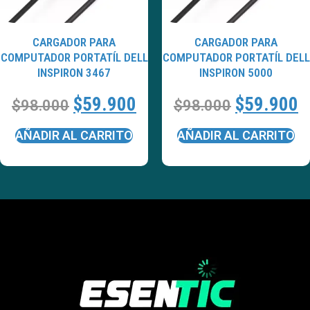
CARGADOR PARA
CARGADOR PARA
COMPUTADOR PORTATÍL DELL
COMPUTADOR PORTATÍL DELL
INSPIRON 3467
INSPIRON 5000
$
59.900
$
59.900
$
98.000
$
98.000
AÑADIR AL CARRITO
AÑADIR AL CARRITO