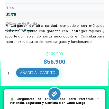
Tipo
ELITE
Diámetro de Punta
Cargador de alta calidad
, compatible con múltiples
7.4 mm * 5.0 mm
modelos. Respaldo con garantía real, entregas rápidas y
soporte confiable. ¡Somos tu mejor opción en Colombia para
mantener tu equipo siempre cargado y funcionando!.
$
139.900
$
56.900
AÑADIR AL CARRITO
Cargadores de Alta Calidad para Portátiles –
Potencia, Seguridad y Confianza en Cada Carga