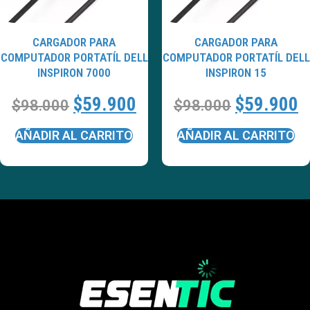
CARGADOR PARA
CARGADOR PARA
COMPUTADOR PORTATÍL DELL
COMPUTADOR PORTATÍL DELL
INSPIRON 7000
INSPIRON 15
$
59.900
$
59.900
$
98.000
$
98.000
AÑADIR AL CARRITO
AÑADIR AL CARRITO