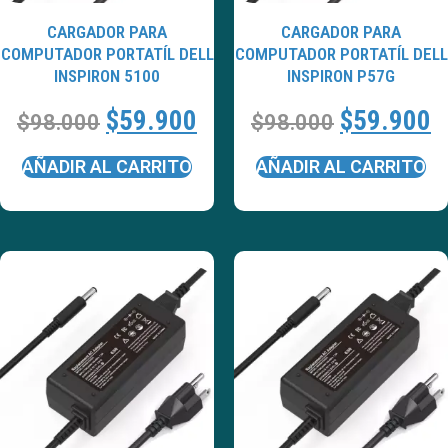
CARGADOR PARA
CARGADOR PARA
COMPUTADOR PORTATÍL DELL
COMPUTADOR PORTATÍL DELL
INSPIRON 5100
INSPIRON P57G
$
59.900
$
59.900
$
98.000
$
98.000
AÑADIR AL CARRITO
AÑADIR AL CARRITO