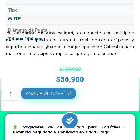
Tipo
ELITE
Diámetro de Punta
Cargador de alta calidad
, compatible con múltiples
7.4 mm * 5.0 mm
modelos. Respaldo con garantía real, entregas rápidas y
soporte confiable. ¡Somos tu mejor opción en Colombia para
mantener tu equipo siempre cargado y funcionando!.
$
139.900
$
56.900
AÑADIR AL CARRITO
Cargadores de Alta Calidad para Portátiles –
Potencia, Seguridad y Confianza en Cada Carga