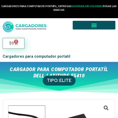
CARGADORES PARA COMPUTADOR PORTÁTIL, ENTREGAS
24 HORAS EN COLOMBIA
TODAS LAS
2 HORA EN MEDELLÍN
MARCAS
0
$
0
Cargadores para computador portatil
CARGADOR PARA COMPUTADOR PORTATÍL
DELL LATITUDE E5410
TIPO:
ELITE