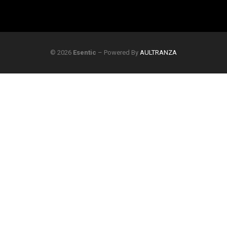
© 2026
Esentic
– Powered By
AULTRANZA