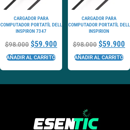
CARGADOR PARA
CARGADOR PARA
COMPUTADOR PORTATÍL DELL
COMPUTADOR PORTATÍL DELL
INSPIRON 7347
INSPIRION
$
59.900
$
59.900
$
98.000
$
98.000
AÑADIR AL CARRITO
AÑADIR AL CARRITO