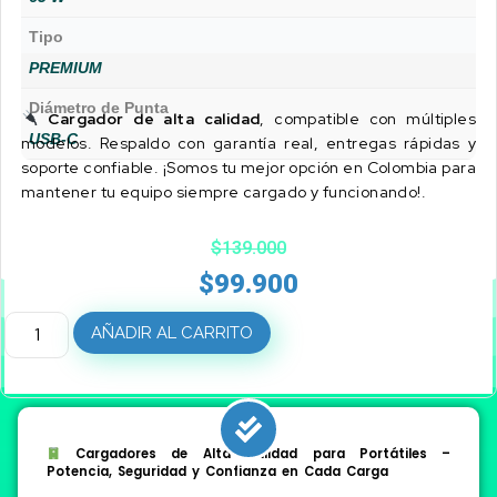
Tipo
PREMIUM
Diámetro de Punta
Cargador de alta calidad
, compatible con múltiples
USB-C
modelos. Respaldo con garantía real, entregas rápidas y
soporte confiable. ¡Somos tu mejor opción en Colombia para
mantener tu equipo siempre cargado y funcionando!.
$
139.000
$
99.900
AÑADIR AL CARRITO
Cargadores de Alta Calidad para Portátiles –
Potencia, Seguridad y Confianza en Cada Carga