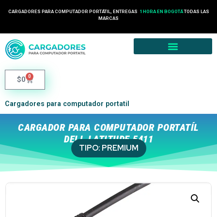
CARGADORES PARA COMPUTADOR PORTÁTIL, ENTREGAS
1 HORA EN BOGOTÁ
TODAS LAS
MARCAS
0
$
0
Cargadores para computador portatil
CARGADOR PARA COMPUTADOR PORTATÍL
DELL LATITUDE 5411
TIPO:
PREMIUM