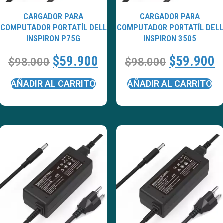
CARGADOR PARA
CARGADOR PARA
COMPUTADOR PORTATÍL DELL
COMPUTADOR PORTATÍL DELL
INSPIRON P75G
INSPIRON 3505
$
59.900
$
59.900
$
98.000
$
98.000
AÑADIR AL CARRITO
AÑADIR AL CARRITO