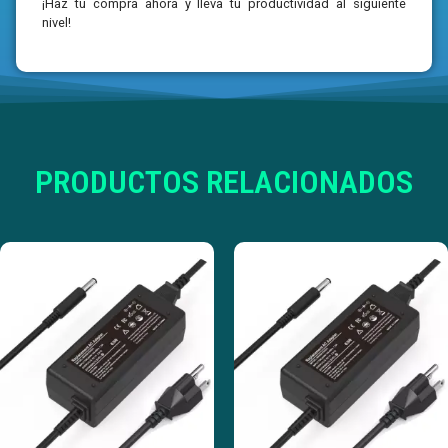
¡Haz tu compra ahora y lleva tu productividad al siguiente
nivel!
PRODUCTOS RELACIONADOS