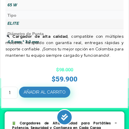
65 W
Tipo
ELITE
Diámetro de Punta
Cargador de alta calidad
, compatible con múltiples
4.5 mm * 3.0 mm
modelos. Respaldo con garantía real, entregas rápidas y
soporte confiable. ¡Somos tu mejor opción en Colombia para
mantener tu equipo siempre cargado y funcionando!.
$
98.000
$
59.900
AÑADIR AL CARRITO
Cargadores de Alta Calidad para Portátiles –
Potencia, Seguridad y Confianza en Cada Carga