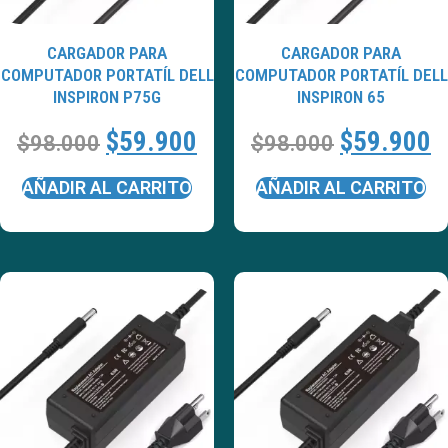
CARGADOR PARA
CARGADOR PARA
COMPUTADOR PORTATÍL DELL
COMPUTADOR PORTATÍL DELL
INSPIRON P75G
INSPIRON 65
$
59.900
$
59.900
$
98.000
$
98.000
AÑADIR AL CARRITO
AÑADIR AL CARRITO