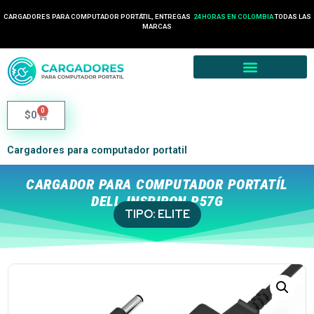
CARGADORES PARA COMPUTADOR PORTÁTIL, ENTREGAS
24 HORAS EN COLOMBIA
TODAS LAS
MARCAS
0
$
0
Cargadores para computador portatil
CARGADOR PARA COMPUTADOR PORTATÍL
DELL INSPIRON P57G
TIPO:
ELITE