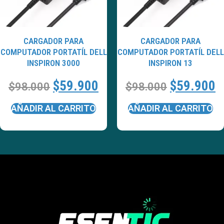
CARGADOR PARA
CARGADOR PARA
COMPUTADOR PORTATÍL DELL
COMPUTADOR PORTATÍL DELL
INSPIRON 3000
INSPIRON 13
$
59.900
$
59.900
$
98.000
$
98.000
AÑADIR AL CARRITO
AÑADIR AL CARRITO