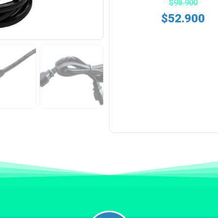
$
98.900
$
52.900