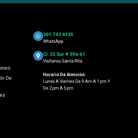
301 743 4135
WhatsApp
Cl. 32 Sur # 39a-61
Visítanos Santa RIta
iones
Horario De Atención:
ión De
Lunes A Viernes De 9 Am A 1 Pm Y
De 2 Pm A 5 Pm
nes