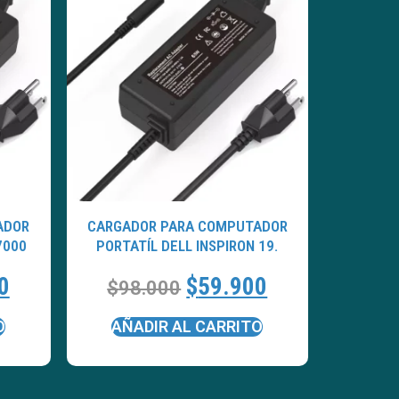
ADOR
CARGADOR PARA COMPUTADOR
7000
PORTATÍL DELL INSPIRON 19.
0
$
59.900
$
98.000
O
AÑADIR AL CARRITO