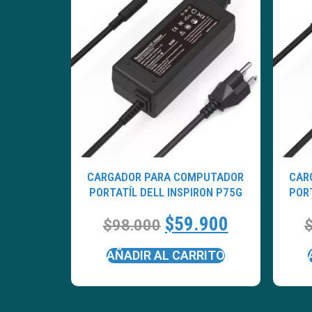
CARGADOR PARA COMPUTADOR
CAR
PORTATÍL DELL INSPIRON P75G
PORT
$
59.900
$
98.000
AÑADIR AL CARRITO