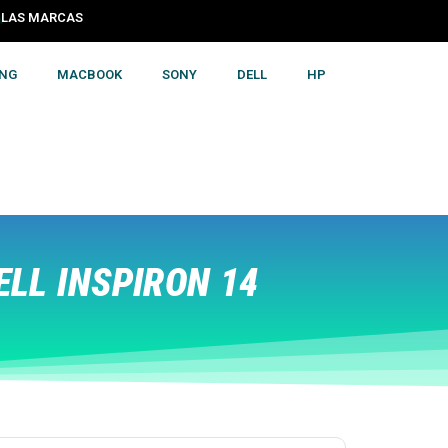
S LAS MARCAS
NG
MACBOOK
SONY
DELL
HP
LL INSPIRON 14