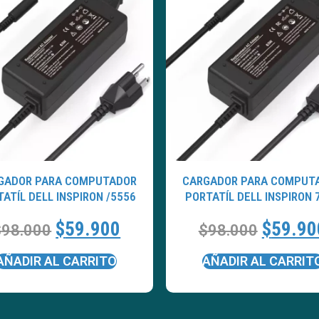
GADOR PARA COMPUTADOR
CARGADOR PARA COMPUT
ATÍL DELL INSPIRON /5556
PORTATÍL DELL INSPIRON 
$
59.900
$
59.90
$
98.000
$
98.000
AÑADIR AL CARRITO
AÑADIR AL CARRIT