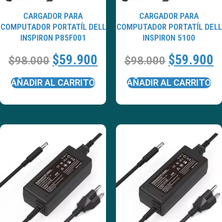
CARGADOR PARA
CARGADOR PARA
COMPUTADOR PORTATÍL DELL
COMPUTADOR PORTATÍL DELL
INSPIRON P85F001
INSPIRON 5100
$
59.900
$
59.900
$
98.000
$
98.000
AÑADIR AL CARRITO
AÑADIR AL CARRITO