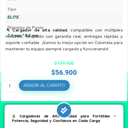
Tipo
ELITE
Diámetro de Punta
Cargador de alta calidad
, compatible con múltiples
7.4 mm * 5.0 mm
modelos. Respaldo con garantía real, entregas rápidas y
soporte confiable. ¡Somos tu mejor opción en Colombia para
mantener tu equipo siempre cargado y funcionando!.
$
139.900
$
56.900
AÑADIR AL CARRITO
Cargadores de Alta Calidad para Portátiles –
Potencia, Seguridad y Confianza en Cada Carga