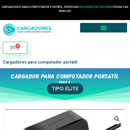
CARGADORES PARA COMPUTADOR PORTÁTIL, ENTREGAS
24 HORAS EN COLOMBIA
TODAS LAS
MARCAS
0
$
0
Cargadores para computador portatil
CARGADOR PARA COMPUTADOR PORTATÍL
DELL
TIPO:
ELITE