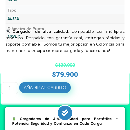
Tipo
ELITE
Diámetro de Punta
Cargador de alta calidad
, compatible con múltiples
USB-C
modelos. Respaldo con garantía real, entregas rápidas y
soporte confiable. ¡Somos tu mejor opción en Colombia para
mantener tu equipo siempre cargado y funcionando!.
$
139.900
$
79.900
AÑADIR AL CARRITO
Cargadores de Alta Calidad para Portátiles –
Potencia, Seguridad y Confianza en Cada Carga