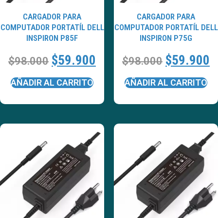
CARGADOR PARA
CARGADOR PARA
COMPUTADOR PORTATÍL DELL
COMPUTADOR PORTATÍL DELL
INSPIRON P85F
INSPIRON P75G
$
59.900
$
59.900
$
98.000
$
98.000
AÑADIR AL CARRITO
AÑADIR AL CARRITO