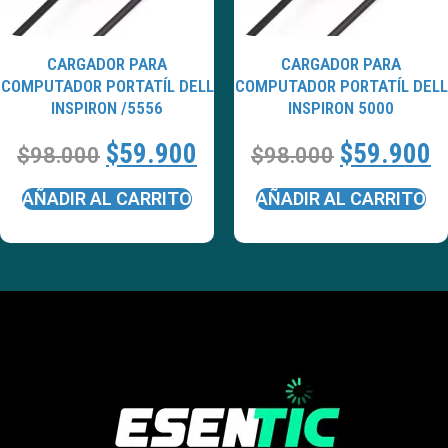
CARGADOR PARA
CARGADOR PARA
COMPUTADOR PORTATÍL DELL
COMPUTADOR PORTATÍL DELL
INSPIRON /5556
INSPIRON 5000
$
59.900
$
59.900
$
98.000
$
98.000
AÑADIR AL CARRITO
AÑADIR AL CARRITO