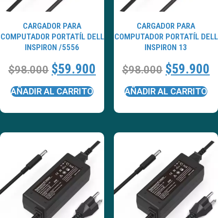
CARGADOR PARA
CARGADOR PARA
COMPUTADOR PORTATÍL DELL
COMPUTADOR PORTATÍL DELL
INSPIRON /5556
INSPIRON 13
$
59.900
$
59.900
$
98.000
$
98.000
AÑADIR AL CARRITO
AÑADIR AL CARRITO