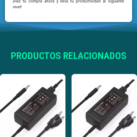
¡Haz tu compra ahora y lleva tu productividad al siguiente
nivel!
PRODUCTOS RELACIONADOS