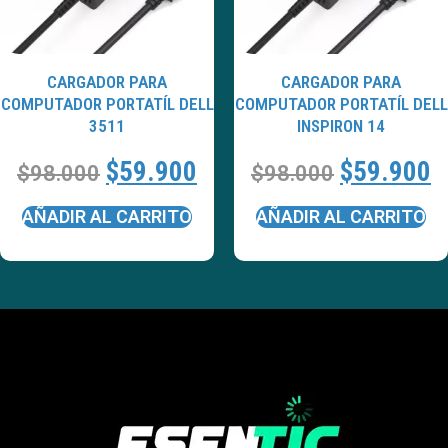
CARGADOR PARA
CARGADOR PARA
COMPUTADOR PORTATÍL DELL
COMPUTADOR PORTATÍL DELL
3511
INSPIRON 14
$
59.900
$
59.900
$
98.000
$
98.000
AÑADIR AL CARRITO
AÑADIR AL CARRITO