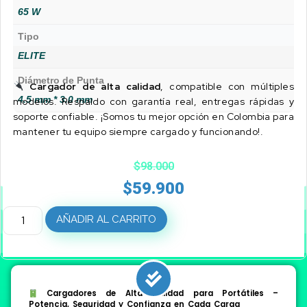
65 W
Tipo
ELITE
Diámetro de Punta
Cargador de alta calidad
, compatible con múltiples
4.5 mm * 3.0 mm
modelos. Respaldo con garantía real, entregas rápidas y
soporte confiable. ¡Somos tu mejor opción en Colombia para
mantener tu equipo siempre cargado y funcionando!.
$
98.000
$
59.900
AÑADIR AL CARRITO
Cargadores de Alta Calidad para Portátiles –
Potencia, Seguridad y Confianza en Cada Carga